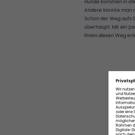
Hunde kommen in alle
Andere könnte man mi
Schon der Weg aufs S
überhaupt. Mit ein p
ihnen diesen Weg erl