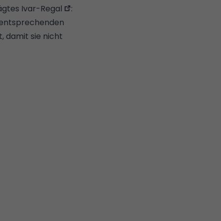
sägtes
Ivar-Regal
:
er entsprechenden
, damit sie nicht