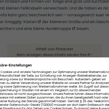
n Größen und Formen vor. Einige sind groß und kurzhaari
t kleinen Fellknäueln verwechseln. Und die haben es nic
ofa kann ganz beschwerlich sein – vorausgesetzt euer H
aar
Knagglig-Kästen
der kleineren Größe und ein bissche
eichtern und
eine kleine Hundetreppe
bauen.
Inhalt von Pinterest
Beim Anzeigen dieses Inhalts werden Ihre IP-
Adresse, Geräteinformationen, Referrer und
Zeitstempel an Pinterest übermittelt und
Cookies gesetzt. Diese Daten können Pinterest
auch zu eigenen Zwecken, insbesondere zur
Analyse des Nutzungsverhaltens zu
Marktforschungs- und Marketing-Zwecken,
dienen. Ein Zugriff auf diese Daten aus oder eine
Speicherung in Staaten mit einem im Vergleich
zur EU abweichenden Datenschutzniveau ist
nicht ausgeschlossen.