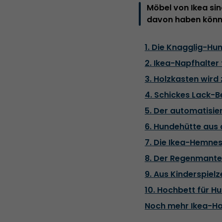
Möbel von Ikea si
davon haben könne
1. Die Knagglig-Hu
2. Ikea-Napfhalter
3. Holzkasten wir
4. Schickes Lack-Be
5. Der automatisi
6. Hundehütte aus
7. Die Ikea-Hemne
8. Der Regenmantel
9. Aus Kinderspiel
10. Hochbett für H
Noch mehr Ikea-H