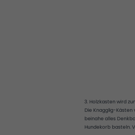
3. Holzkasten wird z
Die
Knagglig-Kästen 
beinahe alles Denkba
Hundekorb basteln. Vi