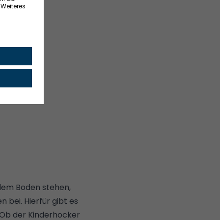
 dem Boden stehen,
bei. Hierfür gibt es
. Ob der
Kinderhocker