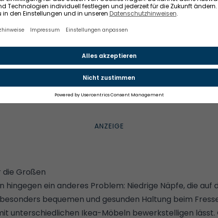
PINTEREST ANZEIGEN
Weitere Informationen finden Sie in
unserem
Consent Banner
r die Großen
hingegen ein anderes Problem: Niedrige Näpfe, die auf
r besonders bequemen und gesunden Haltung beim Fressen 
 mit unterschiedlichen Ikea-Möbeln bewerkstelligen lässt