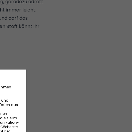
g, geradezu adrett.
ht immer leicht.
und darf das
n Stoff könnt ihr