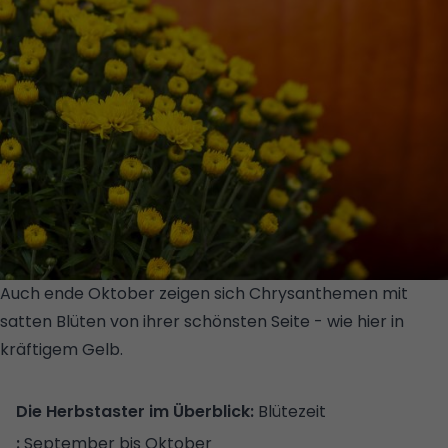
Auch ende Oktober zeigen sich Chrysanthemen mit
satten Blüten von ihrer schönsten Seite - wie hier in
kräftigem Gelb.
© GETTY IMAGES/ISTOCKPHOTO/MARK
CASTIGLIA
Blütezeit
September bis Oktober