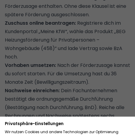
Förderzusage enthalten. Ohne diese Klausel ist eine
spätere Förderung ausgeschlossen.
Zuschuss online beantragen:
Registriere dich im
Kundenportal „Meine KfW“, wähle das Produkt „BEG
Heizungsförderung für Privatpersonen –
Wohngebäude (458)” und lade Vertrag sowie BzA
hoch.
Vorhaben umsetzen:
Nach der Förderzusage kannst
du sofort starten. Für die Umsetzung hast du 36
Monate Zeit (Bewilligungszeitraum).
Nachweise einreichen:
Dein Fachunternehmen
bestätigt die ordnungsgemäße Durchführung
(Bestätigung nach Durchführung, BnD). Reiche alle
Rechnungen und Nachweise spätestens sechs
Monate nach Abschluss der Maßnahme
beziehungsweise nach Ende des