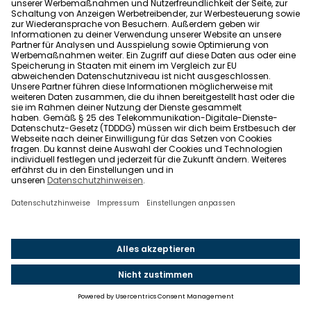
Bewilligungszeitraums ein.
Nach erfolgreicher Prüfung der Nachweise zahlt die
KfW den Zuschuss in der Regel
innerhalb von ein bis
drei Monaten
aus. Bei größeren Fördersummen oder
Rückfragen kann sich die Bearbeitung verlängern.
Ein
Rechtsanspruch auf die Förderung
besteht
grundsätzlich nicht: Die Bundesregierung stellt zwar
ausreichend Haushaltsmittel in Aussicht, garantiert
diese aber nicht.
KfW vs. BAFA: Wer ist wofür zuständig?
Seit Januar 2024 ist die Zuständigkeit klar aufgeteilt:
Die
KfW
kümmert sich um den kompletten
Heizungstausch
, das
BAFA
um alle anderen
energetischen Einzelmaßnahmen am Gebäude.
Einbau Wärmepumpe,
Biomasseheizung, Solarthermie, Brennstoffzelle