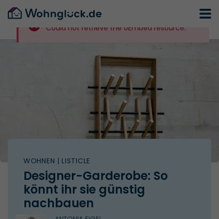
Could not retrieve the oEmbed resource.
WOHNEN
| LISTICLE
Designer-Garderobe: So
könnt ihr sie günstig
nachbauen
ANTONIA EIGEL