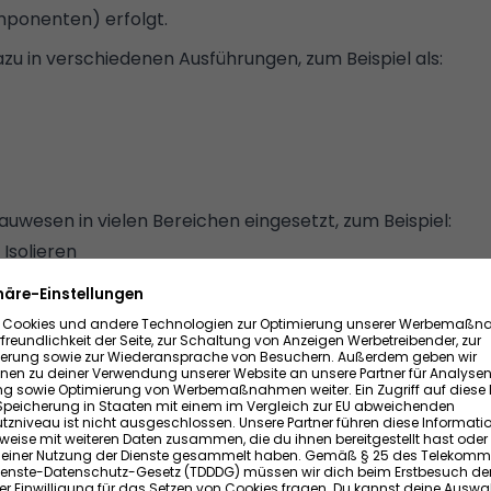
mponenten) erfolgt.
zu in verschiedenen Ausführungen, zum Beispiel als:
uwesen in vielen Bereichen eingesetzt, zum Beispiel:
solieren
zum Ausschäumen von Fenster- und Türrahmen, sowie F
ng
von Hohlräumen, zum Beispiel von Rolladenkästen, Rohr
achausbauten
on Bauschaum schnell vergrößert, quillt er oft aus den R
hnell und wird hart (besonders 2K-PU-Schaum). Wer den
uss den Bauschaum später mechanisch entfernen.