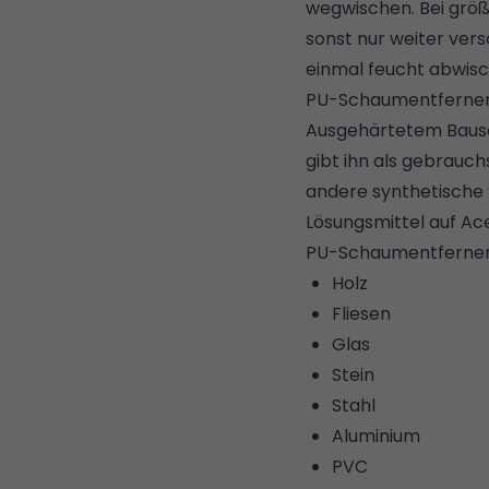
wegwischen. Bei grö
sonst nur weiter vers
einmal feucht abwisc
PU-Schaumentferner
Ausgehärtetem Bausc
gibt ihn als gebrauc
andere synthetische 
Lösungsmittel auf Ace
PU-Schaumentferner e
Holz
Fliesen
Glas
Stein
Stahl
Aluminium
PVC