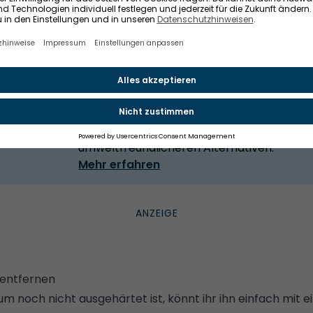
PU-Schaum: Gibt es eine ökologische Alt
Bauschaum?
200 Millionen Dosen PU-Schaum werden jäh
verkauft. Bauschaum ist bei Handwerkern 
Montageschaum ist ökologisch und gesundh
bedenklich. Alles zu Vorteilen, Nachteilen 
umweltfreundlicheren Alternativen.
Mehr erfahren
entfernen
noch nicht ausgehärtet ist, könnt ihr ihn einfach mit 