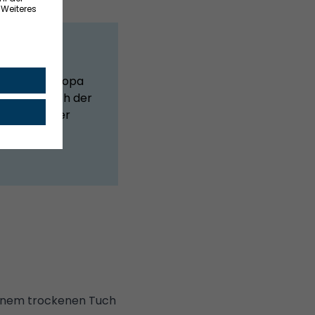
ernative zu
rlich in Europa
beliebt. Doch der
eitlich eher
und
einem trockenen Tuch