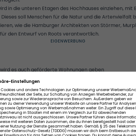
 wird in die unteren Etagen des Hochhauses einziehen, mit
Dieses soll Menschen für die Natur und die Artenvielfalt 
sieren, wie die
Hamburger Architekten von Störmer, Murp
d für den Entwurf von Roots verantwortlich.
 wird es auch geförderte Wohnungen geben
utsche Wildtier Stiftung wird in das Roots ziehen. Insgesa
wohnungen geplant, heißt es von Bauherr Garbe. Der Qu
und 8.500 Euro liegen.
öffentlich geförderte Wohnungen entstehen. So sollen a
 die Möglichkeit erhalten, dort ein Zuhause zu finden.
en Betrieben steht den Bewohnern außerdem ein Yoga
rvice zur Verfügung. Etwas luxuriöser geht es auch in d