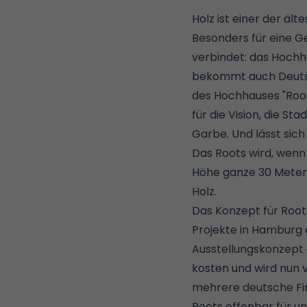
Holz ist einer der äl
Besonders für eine G
verbindet: das Hochh
bekommt auch Deutsc
des Hochhauses "Root
für die Vision, die S
Garbe. Und lässt sich
Das Roots wird, wenn 
Höhe ganze 30 Meter h
Holz.
Das Konzept für Roo
Projekte in Hamburg e
Ausstellungskonzept d
kosten und wird nun 
mehrere deutsche Fir
Roots offenbar für u