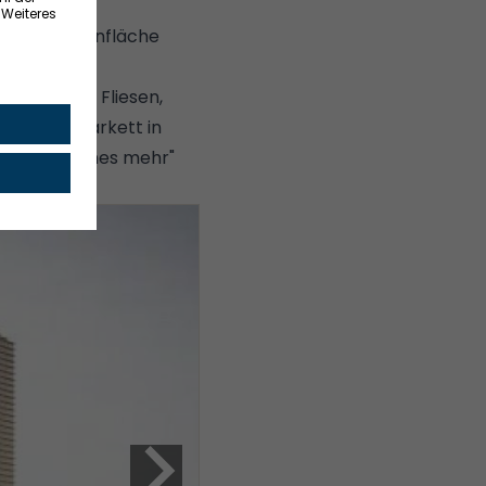
tglied der
metern Wohnfläche
es dabei.
ter großen Fliesen,
llen mit Parkett in
vieles Schönes mehr"