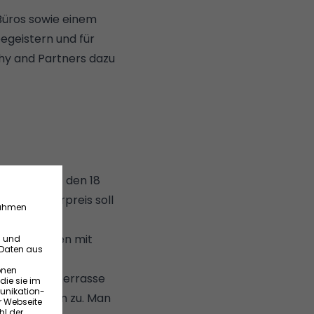
 Büros sowie einem
begeistern und für
hy and Partners dazu
mt seien auf den 18
adratmeterpreis soll
uch Menschen mit
-Raum mit Terrasse
en Wohnungen zu. Man