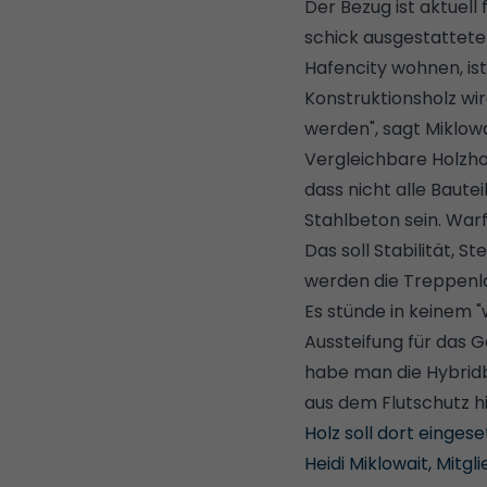
Der Bezug ist aktuell
schick ausgestattete
Hafencity wohnen, is
Konstruktionsholz wi
werden", sagt Miklowa
Vergleichbare Holzho
dass nicht alle Baute
Stahlbeton sein. War
Das soll Stabilität,
werden die Treppenlä
Es stünde in keinem 
Aussteifung für das 
habe man die Hybrid
aus dem Flutschutz hi
Holz soll dort einges
Heidi Miklowait, Mitg