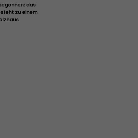
 begonnen: das
esteht zu einem
Holzhaus