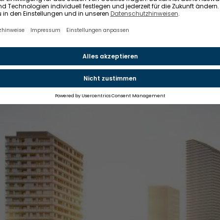
en eine "gehobene Ausstattung", sagt Heidi Miklowait, Mi
i Garbe. Von der Zwei-Zimmer-Wohnung mit 53 Quadrat
ünf-Zimmer-Wohnung mit rund 150 Quadratmetern sei all
e Wohnungen mit Unterputzarmaturen, 60 mal 60 Zentime
hen und teilweise Doppelwaschtischen. Die Wohnungen so
t werden, Smart-Home-fähig sein und ihren Bewohnern "