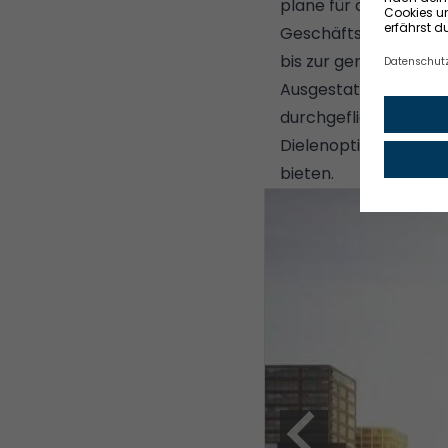
plane für die Wohnung
Geschäftsleitung be
bis zur geräumigen F
Ausgestattet sind di
durchgefliesten Dusc
Dielenoptik ausgeleg
bieten.