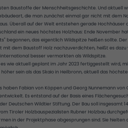
testen Baustoffe der Menschheitsgeschichte. Und aktuell wi
ebäudeart, die man zunächst einmal gar nicht mit dem N
aus. Überall auf der Welt entstehen gerade Hochhäuser a
hland ein neues höchstes Holzhaus: Ende November hat
s" begonnen, das eigentlich Wildspitze heißen sollte. D
tadt mit dem Baustoff Holz nachzuverdichten, heißt es dazu 
 international besser vermarkten als Wildspitze.
es wie aktuell geplant im Jahr 2023 fertiggestellt wird, m
öher sein als das Skaio in Heilbronn, aktuell das höchst
ts haben Fabian von Köppen und Georg Nunnemann von 
ntwickelt. Es entstand auf der Basis eines Flächengesuch
er Deutschen Wildtier Stiftung. Der Bau soll insgesamt 14
vom Tiroler Holzbauspezialisten Rubner Holzbau durchge
men in der Projektphase abgesprungen sind. Sie hielten
nmöglich.