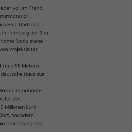
eder voll im Trend.
aturmaterial
us Holz. Und bald
 in Hamburg der Bau
er Name Roots stehe
von Projektleiter
it rund 65 Metern
e deutsche Haus aus
Garbe Immobilien-
s für das
0 Millionen Euro
führt, nachdem
 die Umsetzung des