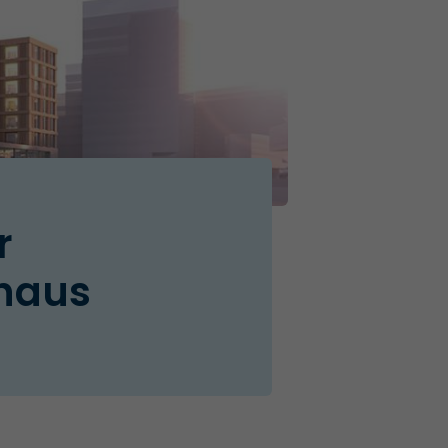
r
haus