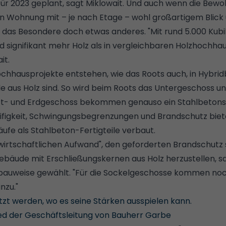
 für 2023 geplant, sagt Miklowait. Und auch wenn die Bewo
n Wohnung mit – je nach Etage – wohl großartigem Blick
t das Besondere doch etwas anderes. "Mit rund 5.000 Kub
rd signifikant mehr Holz als in vergleichbaren Holzhochh
it.
chhausprojekte entstehen, wie das Roots auch, in Hybrid
ile aus Holz sind. So wird beim Roots das Untergeschoss u
ft- und Erdgeschoss bekommen genauso ein Stahlbetonsk
 Steifigkeit, Schwingungsbegrenzungen und Brandschutz bi
ufe als Stahlbeton-Fertigteile verbaut.
"wirtschaftlichen Aufwand", den geforderten Brandschutz 
Gebäude mit Erschließungskernen aus Holz herzustellen, s
bauweise gewählt. "Für die Sockelgeschosse kommen no
nzu."
etzt werden, wo es seine Stärken ausspielen kann.
lied der Geschäftsleitung von Bauherr Garbe