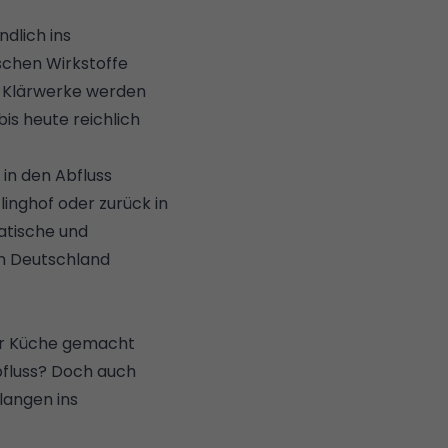
ndlich ins
schen Wirkstoffe
e Klärwerke werden
s heute reichlich
 in den Abfluss
inghof oder zurück in
atische und
 in Deutschland
er
Küche
gemacht
Abfluss? Doch auch
langen ins