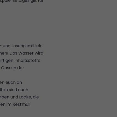
üle. Selbiges gilt für
z- und Lösungsmitteln
achen! Das Wasser wird
iftigen Inhaltsstoffe
 Gase in der
den euch an
ten sind auch
rben und Lacke, die
nen im Restmüll