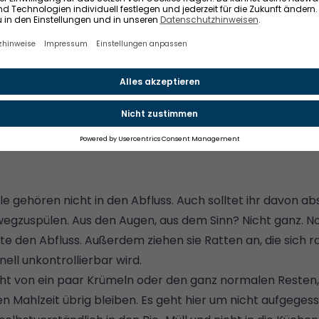
tet ihr ranziges Öl nicht ins Spülbecken kippen, sondern
ll entsorgen. Und auch bevor ihr Pfannen und Fritteus
sie zunächst so gut wie möglich mit Küchenpapier auswische
itere praktische Haushaltstipps für die Küche findet ihr hi
ird euer Ofen blitzsauber
le gehören nicht in den Abfluss. Auch solltet ihr davon a
wegzuspülen. Aus den Augen, aus dem Sinn? Nicht ganz. N
te den Abfluss. Außerdem ziehen sie Ratten an, die sich
ell unkontrollierbar wird.
cht von ein paar Krümeln oder den ganz normalen Resten,
en Mahlzeit übrig bleiben. Es geht hier um nicht aufgeges