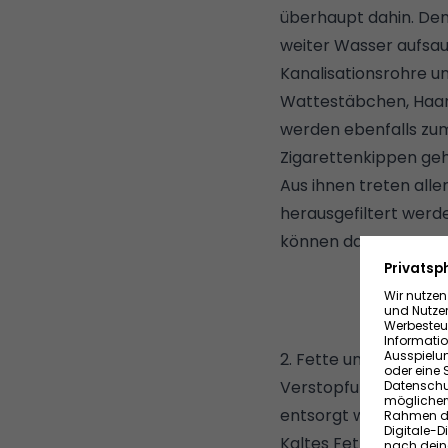
überhaupt dahin. Den
weiter Wasser aufsau
Kanalisationsrohre u
Wattestäbchen, Haar
werden ebenfalls zu
Zigarettenkippen geh
Aus ihnen treten aller
herausgefiltert werd
können daran sogar 
2. Fette und Öle
Verstopfungsgefahr d
entsorgt werden. Die
Kaltes Fett ist klebr