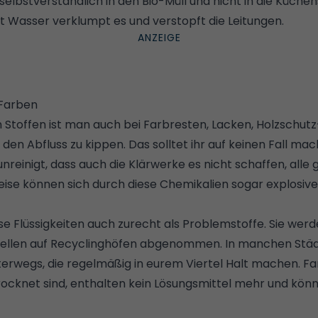
elbstverständlich in den Bio-Müll und nicht in die Küchensp
t Wasser verklumpt es und verstopft die Leitungen.
 Farben
en Stoffen ist man auch bei Farbresten, Lacken, Holzschut
in den Abfluss zu kippen. Das solltet ihr auf keinen Fall m
reinigt, dass auch die Klärwerke es nicht schaffen, alle g
weise können sich durch diese Chemikalien sogar explosive
e Flüssigkeiten auch zurecht als Problemstoffe. Sie wer
llen auf Recyclinghöfen abgenommen. In manchen Städ
erwegs, die regelmäßig in eurem Viertel Halt machen. Fa
rocknet sind, enthalten kein Lösungsmittel mehr und kön