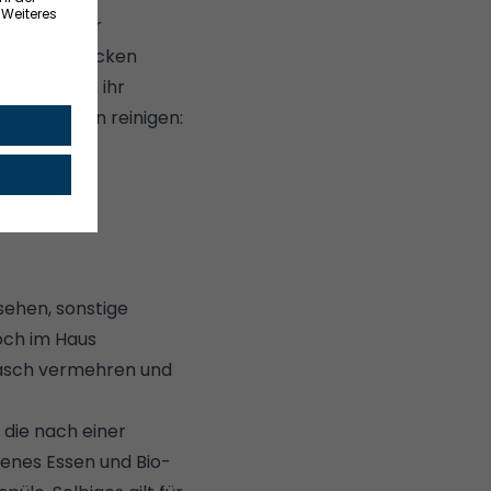
 mitsamt der
en im Spülbecken
n. Und wenn ihr
er:
Backofen reinigen:
bsehen, sonstige
och im Haus
 rasch vermehren und
 die nach einer
senes Essen und Bio-