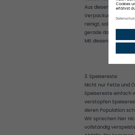
Aus diesem Grund soll
Verpackung im Restmü
reinigt, solltet ihr 
gerade dabei seid, we
Mit diesen 5 Tricks w
3. Speisereste
Nicht nur Fette und Ö
Speisereste einfach 
verstopfen Speiseres
deren Population schn
Wir sprechen hier ni
vollständig verspeist