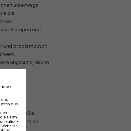
können unterwegs
ie die
treu,
einem Klumpen und
Grund problematisch.
lärwerk
iere ungesund, Fische
der Küchenspüle
den der Rohre ab.
.