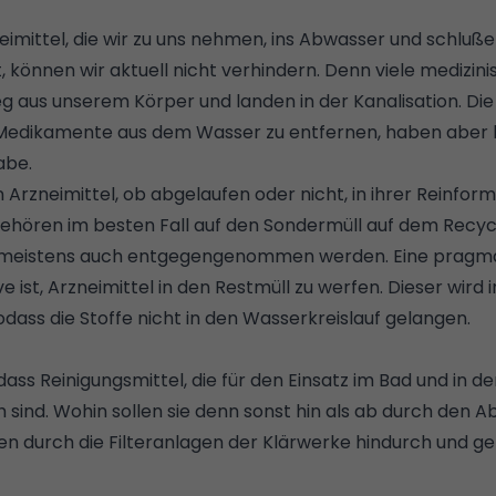
neimittel, die wir zu uns nehmen, ins Abwasser und schluße
können wir aktuell nicht verhindern. Denn viele medizini
g aus unserem Körper und landen in der Kanalisation. Di
Medikamente aus dem Wasser zu entfernen, haben aber bi
abe.
n Arzneimittel, ob abgelaufen oder nicht, in ihrer Reinform
gehören im besten Fall auf den Sondermüll auf dem Recycl
e meistens auch entgegengenommen werden. Eine pragm
e ist, Arzneimittel in den Restmüll zu werfen. Dieser wird
dass die Stoffe nicht in den Wasserkreislauf gelangen.
ss Reinigungsmittel, die für den Einsatz im Bad und in d
 sind. Wohin sollen sie denn sonst hin als ab durch den 
fen durch die Filteranlagen der Klärwerke hindurch und ge