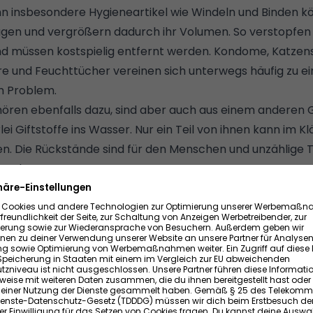
n insbesondere Hygieneartikel wie Windeln und Binden 
gen und vergrößern dadurch ihr Volumen. So verstopfen s
nd müssen kostspielig entfernt werden. Kondome, Katzens
e und Feuchttücher vereinen sich unterwegs häufig zu 
m Problem.
ören ebenfalls dazu, sind aber auch aus einem anderen 
lei Giftstoffe ins Wasser. Nur ein Teil von ihnen kann im K
en. Die Rückstände sind für den Menschen und unzählige T
sterben.
roht, wenn Speiseöle und Fette aller Art in den Abfluss 
se kühlen auf ihrem Weg ab und setzen sich auf den Wän
ig, wodurch weiteres Fett und andere Stoffe haften bleiben