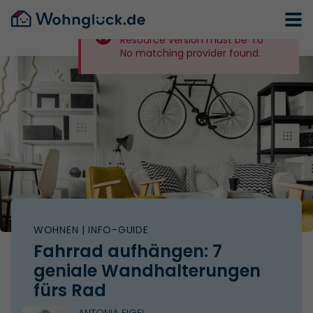
Resource version must be '1.0'
No matching provider found.
WOHNEN
| INFO-GUIDE
Fahrrad aufhängen: 7
geniale Wandhalterungen
fürs Rad
ANTONIA EIGEL