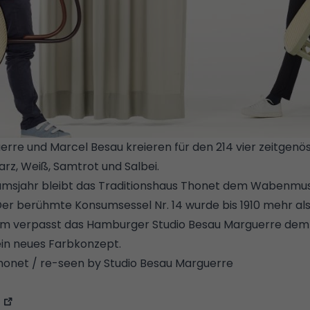
erre und Marcel Besau kreieren für den 214 vier zeitgen
rz, Weiß, Samtrot und Salbei.
© CONSTANTIN MEYER / T
äumsjahr bleibt das Traditionshaus Thonet dem Wabenmu
Der berühmte Konsumsessel Nr. 14 wurde bis 1910 mehr als
äum verpasst das Hamburger Studio Besau Marguerre dem
ein neues Farbkonzept.
honet / re-seen by Studio Besau Marguerre
t