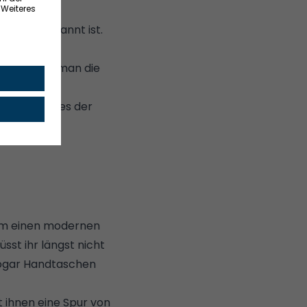
chnell
alme bekannt ist.
in bis fünf
 schneidet man die
t Rattan eines der
ihm einen modernen
sst ihr längst nicht
 sogar Handtaschen
 ihnen eine Spur von