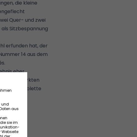
gen, die kleine
engeflecht
zwei Quer- und zwei
e als Sitzbespannung
l erfunden hat, der
 Nummer 14 aus dem
és.
ebnis eher
ielen Baumärkten
 werden komplette