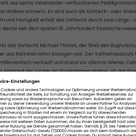
eht aus sechs miteinander verflochtenen Peddigrohrsträn
an Waben erinnern. Es wird auch als Achteck- oder Wab
m und Festigkeit erhält das Geflecht durch zwei Längs-, 
s diente seit dem späten 18. Jahrhundert klassischerweis
t das Geflecht Michael Thonet, der 1849 den Bugholzstuh
 aus Rattanstreifen bezogen war. Der Kaffeehausstuhl
illionenfach verkauft und stand vor allem in Wiener Caf
 Abstand der Löcher im Stuhlrahmen abhing, ob das Erg
 ausfiel, wird Wiener Geflecht heute als Meterware in v
geboten
* (Anzeige), und für berühmte Thonet-Stühle
eboten.
rial