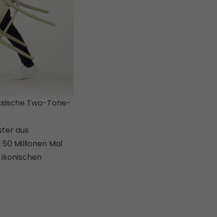
össische Two-Tone-
HONET
ster aus
 50 Millionen Mal
 ikonischen