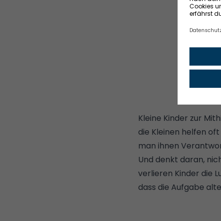
Kleine Kinder zur Mit
die Kleinen helfen of
man ihnen Verantwort
Und denkt daran, nich
verlieren Kinder die 
dass die Aufgabe alte