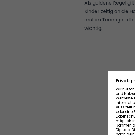
Als goldene Regel gil
Kinder zeitig an die H
erst im Teenageralte
wichtig.