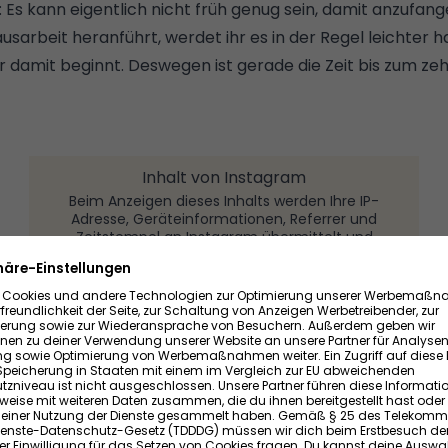
t: Es kann eigentlich nicht früh genug sein, damit anzufan
ausarbeit heranführt, werdet ihr es in der Regel leichter h
r damit beginnt. Deswegen ist gerade die Zeit bis zum ze
Inhalt von Instagram
Beim Anzeigen dieses Inhalts werden Ihre IP-
Adresse, Geräteinformationen, Referrer und
Zeitstempel an Instagram übermittelt und
Cookies gesetzt. Diese Daten können Instagram
auch zu eigenen Zwecken, insbesondere zur
Analyse des Nutzungsverhaltens zu
Marktforschungs- und Marketing-Zwecken,
dienen. Ein Zugriff auf diese Daten aus oder eine
Speicherung in Staaten mit einem im Vergleich
zur EU abweichenden Datenschutzniveau ist
nicht ausgeschlossen.
INSTAGRAM ANZEIGEN