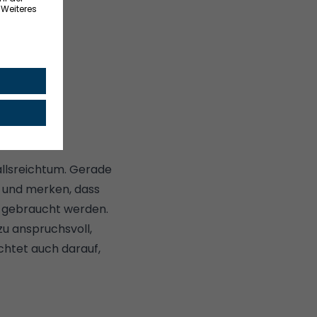
fallsreichtum. Gerade
en und merken, dass
e gebraucht werden.
zu anspruchsvoll,
Achtet auch darauf,