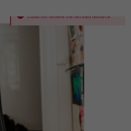
Could not retrieve the oEmbed resource.