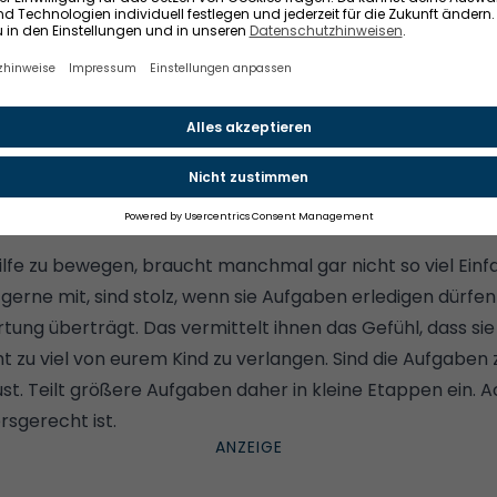
Weitere Informationen finden Sie in
unserem
Consent Banner
hilfe zu bewegen, braucht manchmal gar nicht so viel Ein
t gerne mit, sind stolz, wenn sie Aufgaben erledigen dürf
ung überträgt. Das vermittelt ihnen das Gefühl, dass si
t zu viel von eurem Kind zu verlangen. Sind die Aufgaben 
Lust. Teilt größere Aufgaben daher in kleine Etappen ein. 
rsgerecht ist.