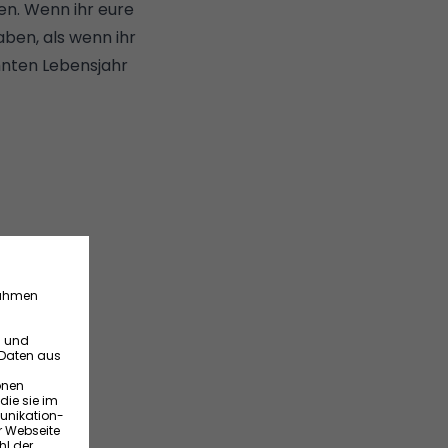
gen. Wenn ihr eure
aben, als wenn ihr
hnten Lebensjahr