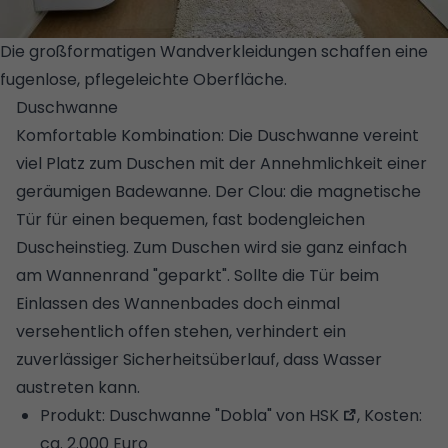
Die großformatigen Wandverkleidungen schaffen eine
fugenlose, pflegeleichte Oberfläche.
© STUDIORAUM
Duschwanne
Komfortable Kombination: Die Duschwanne vereint
viel Platz zum Duschen mit der Annehmlichkeit einer
geräumigen Badewanne. Der Clou: die magnetische
Tür für einen bequemen, fast bodengleichen
Duscheinstieg. Zum Duschen wird sie ganz einfach
am Wannenrand "geparkt". Sollte die
Tür
beim
Einlassen des Wannenbades doch einmal
versehentlich offen stehen, verhindert ein
zuverlässiger Sicherheitsüberlauf, dass ­Wasser
austreten kann.
Produkt:
Duschwanne "Dobla" von HSK
, Kosten:
ca. 2.000 Euro