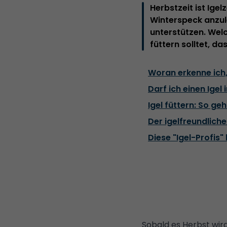
Herbstzeit ist Igel
Winterspeck anzule
unterstützen. Welc
füttern solltet, da
Woran erkenne ich, 
Darf ich einen Ige
Igel füttern: So geh
Der igelfreundlich
Diese "Igel-Profis"
Sobald es Herbst wird