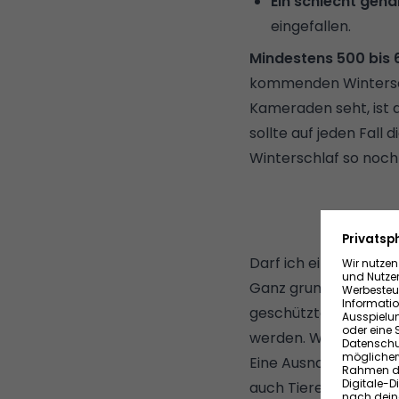
Ein schlecht genäh
eingefallen.
Mindestens 500 bis 
kommenden Wintersch
Kameraden seht, ist 
sollte auf jeden Fall 
Winterschlaf so noch
Darf ich einen Igel 
Ganz grundsätzlich: Ei
geschützten Arten, u
werden. Wer es denno
Eine Ausnahme bilden 
auch Tiere, die plötz