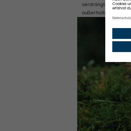
verdrängt wurden. Au
außerhalb des Nestes f