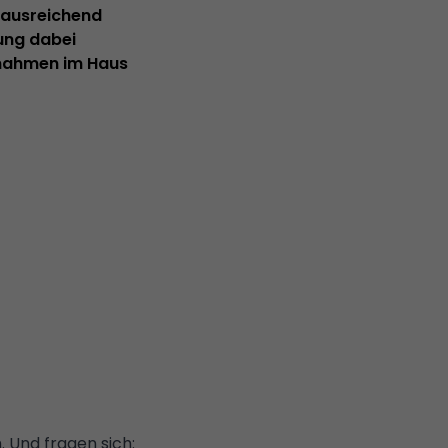
zt ausreichend
rung dabei
usnahmen im Haus
. Und fragen sich: