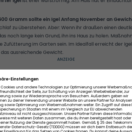
rter Igel
ist eher wurstförmig. Am Hals hat er Einbuchtun
600 Gramm sollte ein Igel Anfang November an Gewic
laf zu überstehen. Aber: Wenn ihr draußen einen deutl
das noch lange kein Grund, ihn ins Haus zu holen. Maßn
die Zufütterung im Garten sein. Im Idealfall erreicht der Ige
 das ausreichende Gewicht.
ins Haus nehmen zum Füttern?
n Igel ist ein Wildtier, kein Haustier. Igel gehören zu den 
nd die dürfen hierzulande laut Bundesartenschutzverord
ch tut, riskiert unter Umständen eine Geldstrafe.
jedoch hilfsbedürftige Igel. Das können kranke oder verle
lich (zum Beispiel durch eine Baustelle) von ihrem anges