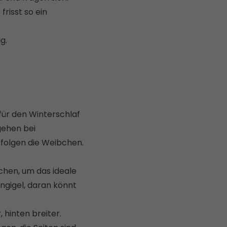
risst so ein
g.
 für den Winterschlaf
gehen bei
folgen die Weibchen.
chen, um das ideale
ngigel, daran könnt
 hinten breiter.