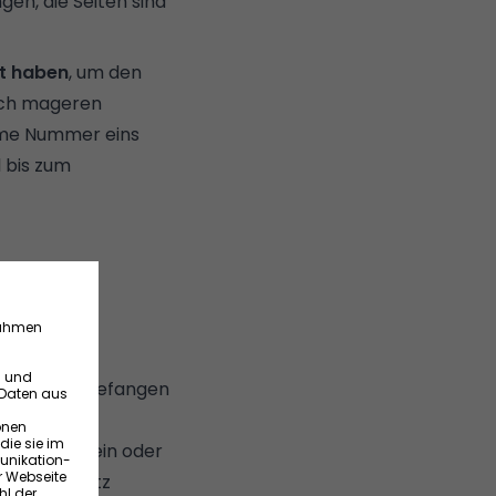
gen, die Seiten sind
ht haben
, um den
ich mageren
ahme Nummer eins
l bis zum
besonders
nung nicht gefangen
tzte Igel sein oder
tammten Platz