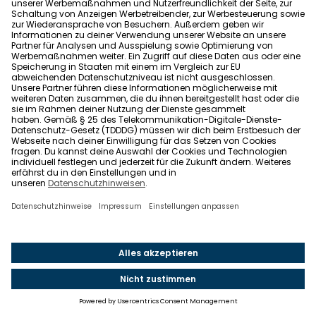
Wechselrichter)
Mit Köln-Pass: 200 Euro
Stadt Köln
Landau
Bis zum 30.04.2026 befristet
200 Euro je Haushalt
Bis 200 Euro Invest: 100 % Kostenübernahme
Ab 800 Euro Invest: 25 % Kostenübernahme
Stadt Landau
Landkreis Düren
Pauschal 100 Euro pro Haushalt (Mind. 300 Watt
Wechselrichter)