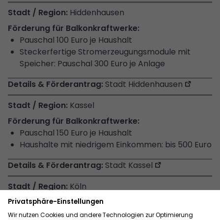
Hiddenhausen
Pauschal 100 Euro je Haushalt
Steckerfertige Stromerzeugungsmodule mit
Speicher: Pauschal 300 Euro je Anlage
Stadt Hiddenhausen
Kassel
Pauschal 150 Euro je Haushalt
Haushalte mit niedrigem Einkommen: bis 500 Euro
Stadt Kassel
Köln
Pauschal 150 Euro je Haushalt (mind. 600 Watt