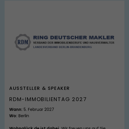
SPITZMARKE
AUSSTELLER & SPEAKER
RDM-IMMOBILIENTAG 2027
Wann:
5. Februar 2027
Wo:
Berlin
Wohnglück.de ist dabei.
Wir freuen uns auf Sie.