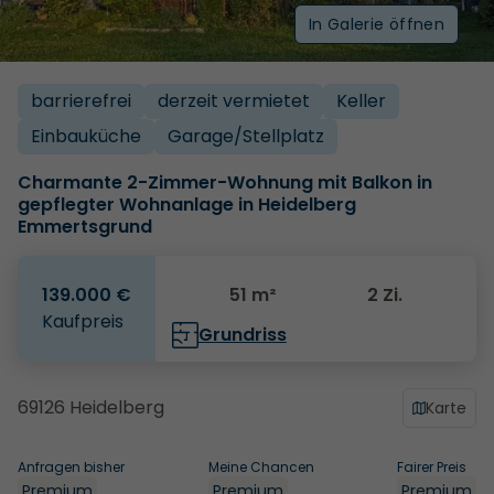
In Galerie öffnen
barrierefrei
derzeit vermietet
Keller
Einbauküche
Garage/­Stellplatz
Charmante 2-Zimmer-Wohnung mit Balkon in
gepflegter Wohnanlage in Heidelberg
Emmertsgrund
139.000 €
51 m²
2 Zi.
Kaufpreis
Grundriss
69126 Heidelberg
Karte
Anfragen bisher
Meine Chancen
Fairer Preis
Premium
Premium
Premium