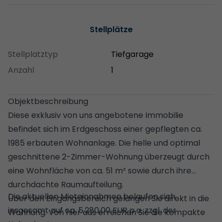
Stellplätze
Stellplatztyp
Tiefgarage
Anzahl
1
Objektbeschreibung
Diese exklusiv von uns angebotene Immobilie
befindet sich im Erdgeschoss einer gepflegten ca.
1985 erbauten Wohnanlage. Die helle und optimal
geschnittene 2-Zimmer-Wohnung überzeugt durch
eine Wohnfläche von ca. 51 m² sowie durch ihre
durchdachte Raumaufteilung.
Die aktuellen Mieteinnahmen belaufen sich
Über den Eingangsbereich gelangen Sie direkt in die
insgesamt auf ca. 5.280,00 EUR p.a. zzgl. der
Wohnung. Von hier aus erreichen Sie die kompakte