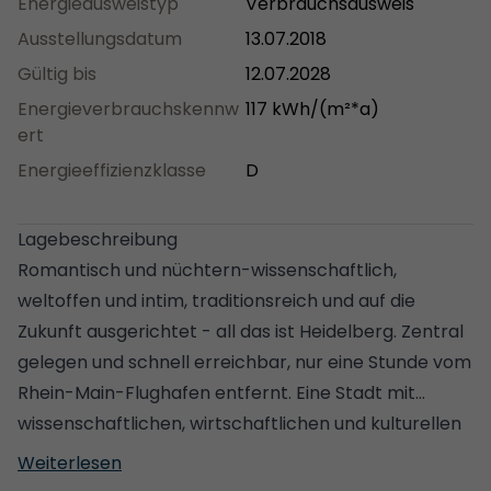
Energieausweistyp
Verbrauchsausweis
Ausstellungsdatum
13.07.2018
Gültig bis
12.07.2028
Energieverbrauchskennw
117 kWh/(m²*a)
ert
Energieeffizienzklasse
D
Lagebeschreibung
Romantisch und nüchtern-wissenschaftlich,
weltoffen und intim, traditionsreich und auf die
Zukunft ausgerichtet - all das ist Heidelberg. Zentral
gelegen und schnell erreichbar, nur eine Stunde vom
Rhein-Main-Flughafen entfernt. Eine Stadt mit
wissenschaftlichen, wirtschaftlichen und kulturellen
Einrichtungen von internationaler Spitzengeltung. Als
Weiterlesen
Wissenschaftszentrum beherbergt Heidelberg nicht