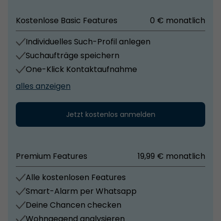
Individuelle Grundrisswünsche können in
Bildungs- und Betreuungseinrichtungen befinden
Kostenlose Basic Features
0 € monatlich
Abstimmung mit dem Architektenteam realisiert
sich in unmittelbarer Nähe. In nur wenigen Minuten
werden. So entsteht ein maßgeschneidertes
erreichen Sie das Zentrum von Heidelberg mit seiner
Individuelles Such-Profil anlegen
Zuhause, das höchste Ansprüche erfüllt.
historischen Altstadt, dem renommierten
Suchaufträge speichern
Universitätsklinikum und zahlreichen kulturellen
One-Klick Kontaktaufnahme
Angeboten.
alles anzeigen
Jetzt kostenlos anmelden
Premium Features
19,99 € monatlich
Alle kostenlosen Features
Smart-Alarm per Whatsapp
Deine Chancen checken
Wohngegend analysieren