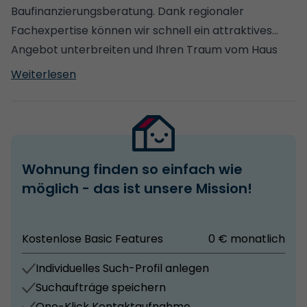
2018)
an den öffentlichen Nahverkehr mit Bushaltestellen
Baufinanzierungsberatung. Dank regionaler
- Fenster teils zweifach verglast (ca. 1992), teils
und dem Bahnhof in der Nähe.
Fachexpertise können wir schnell ein attraktives
dreifach mit Schallschutz, vereinzelt einfach verglast
Angebot unterbreiten und Ihren Traum vom Haus
- Dielen- und Fliesenböden im Wohnbereich
kompetent realisieren!
Weiterlesen
- Bad und Küche der Hauptwohnung aus 1996
- Wasser- und Elektroleitungen 1993 saniert
- Satteldach mit Ziegeldeckung
Wohnung finden so einfach wie
möglich - das ist unsere Mission!
Kostenlose Basic Features
0 € monatlich
Individuelles Such-Profil anlegen
Suchaufträge speichern
One-Klick Kontaktaufnahme