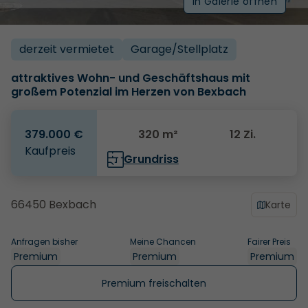
In Galerie öffnen
derzeit vermietet
Garage/­Stellplatz
attraktives Wohn- und Geschäftshaus mit
großem Potenzial im Herzen von Bexbach
379.000 €
320 m²
12 Zi.
Kaufpreis
Grundriss
66450 Bexbach
Karte
Anfragen bisher
Meine Chancen
Fairer Preis
Premium
Premium
Premium
Premium freischalten