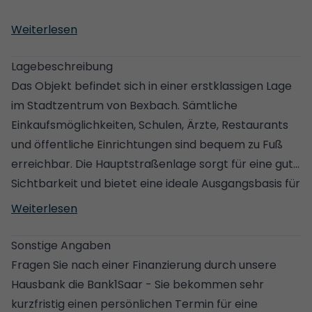
- Großzügiges Wohn- und Geschäftshaus mit
Weiterlesen
vielseitigen Nutzungsmöglichkeiten
- Zentral gelegen mit fußläufiger Anbindung an alle
Lagebeschreibung
wichtigen Einrichtungen
Das Objekt befindet sich in einer erstklassigen Lage
- Teilweise unterkellert
im Stadtzentrum von Bexbach. Sämtliche
- Großer Anbau für gewerbliche oder
Einkaufsmöglichkeiten, Schulen, Ärzte, Restaurants
wohnwirtschaftliche Nutzung
und öffentliche Einrichtungen sind bequem zu Fuß
- Carport für drei PKW sowie weitere Stellplätze im
erreichbar. Die Hauptstraßenlage sorgt für eine gute
Hof
Sichtbarkeit und bietet eine ideale Ausgangsbasis für
- Werkstätten und Nebenräume mit separatem
gewerbliche Nutzungen.
Weiterlesen
Zugang
- Große Dachterrasse im 2. Obergeschoss mit
Die Verkehrsanbindung ist optimal: Die Autobahn A6
Sonstige Angaben
Weitblick
ist in wenigen Minuten erreichbar und verbindet Sie
Fragen Sie nach einer Finanzierung durch unsere
- Kleiner Garten als Rückzugsort
mit Homburg, Neunkirchen, Saarbrücken und
Hausbank die Bank1Saar - Sie bekommen sehr
- Gaszentralheizung (1981, Brenner erneuert ca.
Kaiserslautern. Zudem bestehen gute Anbindungen
kurzfristig einen persönlichen Termin für eine