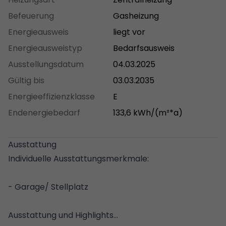
und Arbeiten. Aktuell wird eine Wohneinheit selbst
bewohnt, während zwei Wohnungen seit 2015 und
Befeuerung
Gasheizung
das Ladenlokal ab Januar 2025 vermietet sind. Die
Energieausweis
liegt vor
Jahresnettokaltmiete liegt derzeit bei ca. 20.000 €
Energieausweistyp
Bedarfsausweis
(ohne die eigengenutzte Wohnfläche von ca. 200
Ausstellungsdatum
04.03.2025
m²).
Gültig bis
03.03.2035
Energieeffizienzklasse
E
Fazit
Endenergiebedarf
133,6 kWh/(m²*a)
Ob zur gewerblichen Nutzung, als Mehrfamilienhaus
oder für eine umfangreiche Projektentwicklung –
diese Immobilie bietet zahlreiche Möglichkeiten zur
Ausstattung
individuellen Gestaltung. Überzeugen Sie sich bei
Individuelle Ausstattungsmerkmale:
einer Besichtigung von den vielseitigen Potenzialen
dieses besonderen Objekts!
- Garage/ Stellplatz
Ausstattung und Highlights