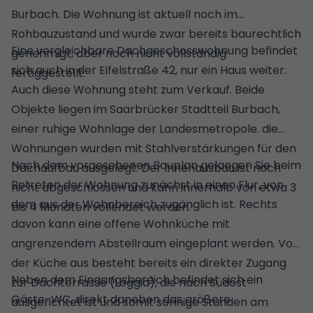
Burbach. Die Wohnung ist aktuell noch im
Rohbauzustand und wurde zwar bereits baurechtlich
Eine vergleichbare Dachgeschosswohnung befindet
genehmigt, aber noch nicht vollständig
sich auch in der Eifelstraße 42, nur ein Haus weiter.
fertiggestellt.
Auch diese Wohnung steht zum Verkauf. Beide
Objekte liegen im Saarbrücker Stadtteil Burbach,
einer ruhige Wohnlage der Landesmetropole. die
Wohnungen wurden mit Stahlverstärkungen für den
Nach dem vorgesehenen Bauplan gelangen Sie beim
Dachaufbau ausgelegt. Der Innenausbau ist noch
Betreten der Wohnung zunächst in einen Flur, von
nicht abgeschlossen und kann innerhalb von etwa 3
dem aus der Wohnbereich zugänglich ist. Rechts
bis 4 Monaten vollendet werden.
davon kann eine offene Wohnküche mit
angrenzendem Abstellraum eingeplant werden. Von
der Küche aus besteht bereits ein direkter Zugang
Neben dem Eingangsbereich befindet sich ein
zur Dachterrasse (Loggia), die nach Südost
Gäste-WC, direkt daneben das größere
ausgerichtet ist und somit sonnige Stunden am