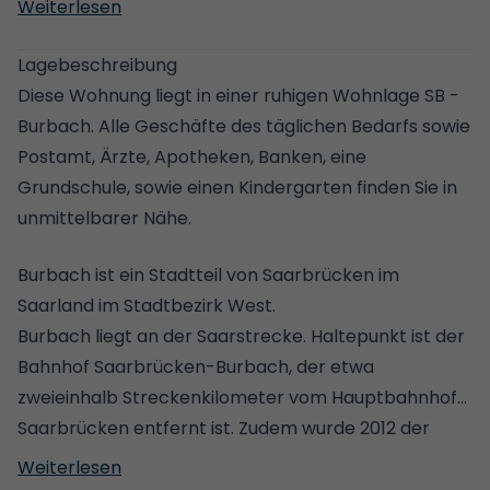
Weiterlesen
Lagebeschreibung
Diese Wohnung liegt in einer ruhigen Wohnlage SB -
Burbach. Alle Geschäfte des täglichen Bedarfs sowie
Postamt, Ärzte, Apotheken, Banken, eine
Grundschule, sowie einen Kindergarten finden Sie in
unmittelbarer Nähe.
Burbach ist ein Stadtteil von Saarbrücken im
Saarland im Stadtbezirk West.
Burbach liegt an der Saarstrecke. Haltepunkt ist der
Bahnhof Saarbrücken-Burbach, der etwa
zweieinhalb Streckenkilometer vom Hauptbahnhof
Saarbrücken entfernt ist. Zudem wurde 2012 der
Haltepunkt Saarbrücken-Burbach-Mitte in der Nähe
Weiterlesen
des Burbacher Marktes eröffnet, durch den auch der