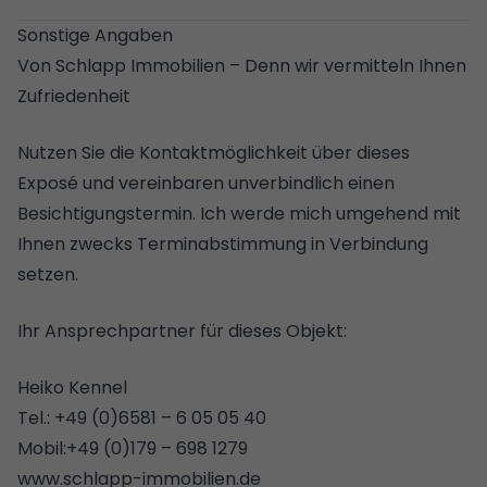
IT-Park Saarland angebunden ist.
Sonstige Angaben
Etwa parallel zur Bahnstrecke verläuft die B 51, die
Von Schlapp Immobilien – Denn wir vermitteln Ihnen
ebenfalls in Richtung Trier führt und die die
Zufriedenheit
Hauptverkehrsachse des Stadtteils darstellt. Am
Burbacher Markt zweigt die Burbacher Straße ab,
Nutzen Sie die Kontaktmöglichkeit über dieses
die über die Kaiser-Wilhelm-Brücke – der heutigen
Exposé und vereinbaren unverbindlich einen
Gersweiler Brücke – über die Saar zum westlichen
Besichtigungstermin. Ich werde mich umgehend mit
Stadtteil Gersweiler führt. Weitere wichtige Straßen
Ihnen zwecks Terminabstimmung in Verbindung
sind die L 272 in Richtung Riegelsberg sowie die
setzen.
Hubert-Müller-Straße, die eine Verbindung zur A 1
Ihr Ansprechpartner für dieses Objekt:
herstellt.
Heiko Kennel
Tel.: +49 (0)6581 – 6 05 05 40
Mobil:+49 (0)179 – 698 1279
www.schlapp-immobilien.de