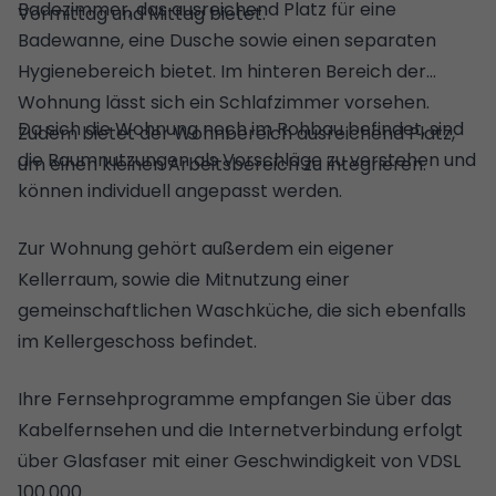
Badezimmer, das ausreichend Platz für eine
Vormittag und Mittag bietet.
Badewanne, eine Dusche sowie einen separaten
Hygienebereich bietet. Im hinteren Bereich der
Wohnung lässt sich ein Schlafzimmer vorsehen.
Da sich die Wohnung noch im Rohbau befindet, sind
Zudem bietet der Wohnbereich ausreichend Platz,
die Raumnutzungen als Vorschläge zu verstehen und
um einen kleinen Arbeitsbereich zu integrieren.
können individuell angepasst werden.
Zur Wohnung gehört außerdem ein eigener
Kellerraum, sowie die Mitnutzung einer
gemeinschaftlichen Waschküche, die sich ebenfalls
im Kellergeschoss befindet.
Ihre Fernsehprogramme empfangen Sie über das
Kabelfernsehen und die Internetverbindung erfolgt
über Glasfaser mit einer Geschwindigkeit von VDSL
100.000.