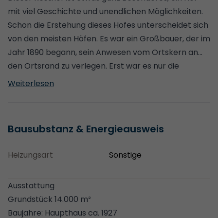
mit viel Geschichte und unendlichen Möglichkeiten.
Schon die Erstehung dieses Hofes unterscheidet sich
von den meisten Höfen. Es war ein Großbauer, der im
Jahr 1890 begann, sein Anwesen vom Ortskern an
den Ortsrand zu verlegen. Erst war es nur die
Scheune, die Geräte, die er zur Bewirtschaftung
Weiterlesen
seines Anwesens benötigte, sollten dicht bei den
Feldern sein. Es dauerte mehrere Jahre bis der
Vierseitenhof in seiner jetzigen Schönheit vollendet
Bausubstanz & Energieausweis
war. In den Jahren 1906 und 1911 kamen zwei weitere
Scheunen dazu. Erst im Jahr 1927 wurde der Hof
Heizungsart
Sonstige
durch das prächtige Hauptgebäude geschlossen.
Diese Historie ist bis heute in den Inschriften, auf den
Ausstattung
Giebelbalken dieser Gebäude zu lesen.
Grundstück 14.000 m²
Das Hauptgebäude ist ein herrschaftlich
Baujahre: Haupthaus ca. 1927
anmutendes Gebäude, an dem man noch heute die