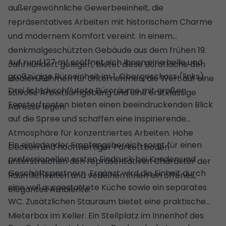
außergewöhnliche Gewerbeeinheit, die
repräsentatives Arbeiten mit historischem Charme
und modernem Komfort vereint. In einem
denkmalgeschützten Gebäude aus dem frühen 19.
Auf rund 127 m² eröffnet sich Ihnen eine helle und
Jahrhundert gelegen, bietet diese Bürofläche den
großzügige Büroeinheit im 1. Obergeschoss (links).
idealen Rahmen für Unternehmen, die Wert auf eine
Drei lichtdurchflutete Büroräume mit großen
stilvolle Arbeitsumgebung und eine erstklassige
Fensterfronten bieten einen beeindruckenden Blick
Adresse legen.
auf die Spree und schaffen eine inspirierende
Atmosphäre für konzentriertes Arbeiten. Hohe
Ein einladender Empfangsbereich sorgt für einen
Decken und hochwertiger Parkettboden
professionellen ersten Eindruck bei Kunden und
unterstreichen den repräsentativen Charakter der
Geschäftspartnern. Ergänzt wird die Einheit durch
Räumlichkeiten und verleihen ihnen ein offenes,
eine voll ausgestattete Küche sowie ein separates
elegantes Ambiente.
WC. Zusätzlichen Stauraum bietet eine praktische
Mieterbox im Keller. Ein Stellplatz im Innenhof des