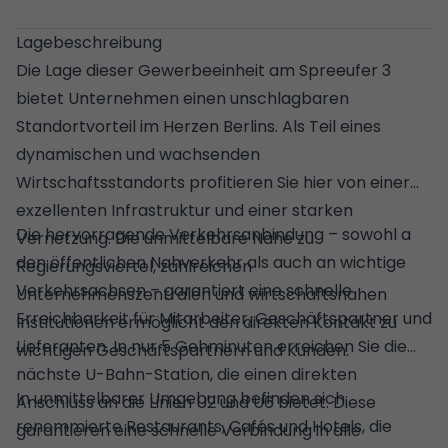
Hohe Decken
Lagebeschreibung
Große Fensterfronten mit Blick auf die Spree
Die Lage dieser Gewerbeeinheit am Spreeufer 3
Mieterbox im Keller
bietet Unternehmen einen unschlagbaren
Standortvorteil im Herzen Berlins. Als Teil eines
1 Stellplatz im Innenhof (120,00 € / Monat)
dynamischen und wachsenden
Denkmalgeschütztes Gebäude
Wirtschaftsstandorts profitieren Sie hier von einer
Baujahr: Anfang des 19. Jahrhunderts
exzellenten Infrastruktur und einer starken
Die hervorragende Verkehrsanbindung – sowohl a
Vernetzung. Die unmittelbare Nähe zu
den öffentlichen Nahverkehr als auch an wichtige
Regierungsviertel, zahlreichen
Verkehrsachsen – garantiert eine schnelle
Unternehmenszentralen und wirtschaftsnahen
Erreichbarkeit für Mitarbeiter, Geschäftspartner und
Institutionen ermöglicht den direkten Kontakt zu
Lieferanten. In nur 5 Gehminuten erreichen Sie die
wichtigen Geschäftspartnern und Kunden.
nächste U-Bahn-Station, die einen direkten
In unmittelbarer Umgebung befinden sich
Anschluss an die Linien U2 und U6 bietet. Diese
renommierte Restaurants, Cafés und Hotels, die
garantieren eine schnelle Verbindung in alle