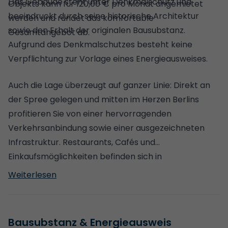
Das Gebäude steht unter Denkmalschutz und
Objekts kann für 120,00 € pro Monat angemietet
beeindruckt durch seine historische Architektur
werden und rundet das komfortable
sowie den Erhalt der originalen Bausubstanz.
Gesamtangebot ab.
Aufgrund des Denkmalschutzes besteht keine
Verpflichtung zur Vorlage eines Energieausweises.
Auch die Lage überzeugt auf ganzer Linie: Direkt an
der Spree gelegen und mitten im Herzen Berlins
profitieren Sie von einer hervorragenden
Verkehrsanbindung sowie einer ausgezeichneten
Infrastruktur. Restaurants, Cafés und
Einkaufsmöglichkeiten befinden sich in
unmittelbarer Umgebung und schaffen ein
Weiterlesen
attraktives Arbeitsumfeld, das urbanes Leben mit
einer außergewöhnlichen Wasserlage verbindet.
me.
Bausubstanz & Energieausweis