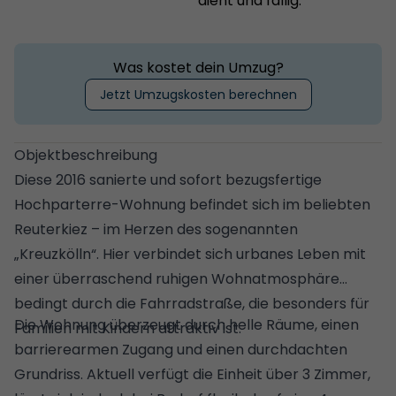
dient und fällig.
Was kostet dein Umzug?
Jetzt Umzugskosten berechnen
Objektbeschreibung
Diese 2016 sanierte und sofort bezugsfertige
Hochparterre-Wohnung befindet sich im beliebten
Reuterkiez – im Herzen des sogenannten
„Kreuzkölln“. Hier verbindet sich urbanes Leben mit
einer überraschend ruhigen Wohnatmosphäre
bedingt durch die Fahrradstraße, die besonders für
Die Wohnung überzeugt durch helle Räume, einen
Familien mit Kindern attraktiv ist.
barrierearmen Zugang und einen durchdachten
Grundriss. Aktuell verfügt die Einheit über 3 Zimmer,