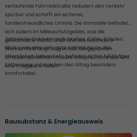
verlaufende Fahrradstraße reduziert den Verkehr
spürbar und schafft ein sicheres,
familienfreundliches Umfeld. Die Immobilie befindet
sich zudem im Milieuschutzgebiet, was die
Zahlreiche Einkaufsmöglichkeiten, Cafés, Schulen,
gewachsene Kiezstruktur und das besondere
Kitas sowie eine sehr gute Anbindung an den
Wohnumfeld langfristig erhält. Bei geplanten
öffentlichen Nahverkehr befinden sich in fußläufiger
Umbaumaßnahmen müsste entsprechend das Amt
Entfernung und machen den Alltag besonders
eine Freigabe erteilen.
komfortabel.
Bausubstanz & Energieausweis