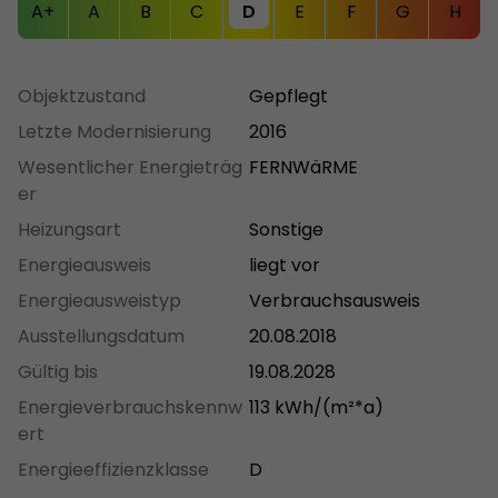
A+
A
B
C
D
E
F
G
H
Objektzustand
Gepflegt
Letzte Modernisierung
2016
Wesentlicher Energieträg
FERNWäRME
er
Heizungsart
Sonstige
Energieausweis
liegt vor
Energieausweistyp
Verbrauchsausweis
Ausstellungsdatum
20.08.2018
Gültig bis
19.08.2028
Energieverbrauchskennw
113 kWh/(m²*a)
ert
Energieeffizienzklasse
D