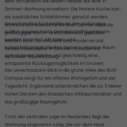
lässt sich jedoch bei Bedarf flexibel auf eine 4-
Zimmer-Wohnung erweitern: Die hintere Küche kann
als zusätzliches Schlafzimmer genutzt werden,
Ein echtes Plus für Familien ist der großzügige,
während das klassische Berliner Zimmer ideal als
südlich ausgerichtete Gemeinschaftsgarten im
großzügiger Wohn- und Essbereich gestaltet
zweiten Innenhof. Mit Spiel- und
werden kann. So entsteht eine moderne und
Aufenthaltsmöglichkeiten bietet er Kindern Raum
familienfreundliche 4-Zimmer-Struktur mit
zum sicheren Spielen und gleichzeitig eine
optimaler Raumnutzung.
entspannte Rückzugsmöglichkeit im Grünen.
Der unverbaubare Blick in die grüne Allee des Rütli-
Campus sorgt für ein offenes Wohngefühl und viel
Tageslicht. Ergänzend unterstreichen die ca. 3 Meter
hohen Decken den klassischen Altbaucharakter und
das großzügige Raumgefühl.
Trotz der zentralen Lage im Reuterkiez liegt die
Wohnung angenehm ruhig. Die vor dem Haus