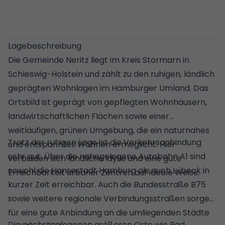
Lagebeschreibung
Die Gemeinde Neritz liegt im Kreis Stormarn in
Schleswig-Holstein und zählt zu den ruhigen, ländlich
geprägten Wohnlagen im Hamburger Umland. Das
Ortsbild ist geprägt von gepflegten Wohnhäusern,
landwirtschaftlichen Flächen sowie einer
weitläufigen, grünen Umgebung, die ein naturnahes
Trotz der ruhigen Lage ist die Verkehrsanbindung
und entspanntes Wohnen ermöglicht. Hier
sehr gut. Über die nahegelegene Autobahn A1 sind
verbinden sich ländliche Idylle und eine gute
sowohl die Hansestadt Hamburg als auch Lübeck in
Erreichbarkeit urbaner Zentren auf ideale Weise.
kurzer Zeit erreichbar. Auch die Bundesstraße B75
sowie weitere regionale Verbindungsstraßen sorgen
für eine gute Anbindung an die umliegenden Städte
Die nächstgelegenen größeren Orte wie Bad