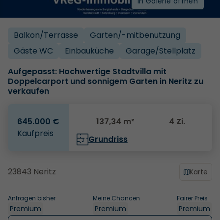
In Galerie öffnen
Balkon/­Terrasse
Garten/­-mitbenutzung
Gäste WC
Einbauküche
Garage/­Stellplatz
Aufgepasst: Hochwertige Stadtvilla mit
Doppelcarport und sonnigem Garten in Neritz zu
verkaufen
645.000 €
137,34 m²
4 Zi.
Kaufpreis
Grundriss
23843 Neritz
Karte
Anfragen bisher
Meine Chancen
Fairer Preis
Premium
Premium
Premium