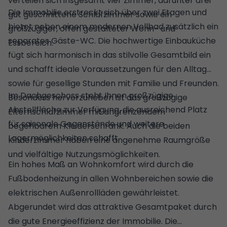
verteilen sich insgesamt vier Zimmer, darunter drei
Die Immobilie erstreckt sich über zwei Etagen und
gut geschnittene Schlafzimmer sowie ein
bietet neben einem modernen Vollbad zusätzlich ein
großzügiger, offen gestalteter Wohn- und
separates Gäste-WC. Die hochwertige Einbauküche
Essbereich.
fügt sich harmonisch in das stilvolle Gesamtbild ein
und schafft ideale Voraussetzungen für den Alltag
sowie für gesellige Stunden mit Familie und Freunden.
Im Dachgeschoss steht Ihnen großzügige
Besonders hervorzuheben ist das großzügige
Abstellfläche zur Verfügung, die ausreichend Platz
Elternschlafzimmer mit angrenzendem
für saisonale Gegenstände und weitere
begehbarem Kleiderschrank. Auch die beiden
Lagermöglichkeiten schafft.
Kinderzimmer haben eine angenehme Raumgröße
und vielfältige Nutzungsmöglichkeiten.
Ein hohes Maß an Wohnkomfort wird durch die
Fußbodenheizung in allen Wohnbereichen sowie die
elektrischen Außenrollläden gewährleistet.
Abgerundet wird das attraktive Gesamtpaket durch
die gute Energieeffizienz der Immobilie. Die