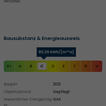
herunter.
Bausubstanz & Energieausweis
80,26 kWh/(m²*a)
A+
A
B
C
D
E
F
G
H
Baujahr
2021
Objektzustand
Gepflegt
Wesentlicher Energieträg
GAS
er