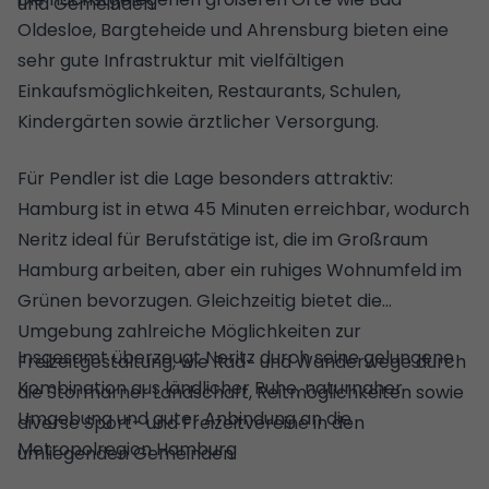
und Gemeinden.
Oldesloe, Bargteheide und Ahrensburg bieten eine
sehr gute Infrastruktur mit vielfältigen
Einkaufsmöglichkeiten, Restaurants, Schulen,
Kindergärten sowie ärztlicher Versorgung.
Für Pendler ist die Lage besonders attraktiv:
Hamburg ist in etwa 45 Minuten erreichbar, wodurch
Neritz ideal für Berufstätige ist, die im Großraum
Hamburg arbeiten, aber ein ruhiges Wohnumfeld im
Grünen bevorzugen. Gleichzeitig bietet die
Umgebung zahlreiche Möglichkeiten zur
Insgesamt überzeugt Neritz durch seine gelungene
Freizeitgestaltung, wie Rad- und Wanderwege durch
Kombination aus ländlicher Ruhe, naturnaher
die Stormarner Landschaft, Reitmöglichkeiten sowie
Umgebung und guter Anbindung an die
diverse Sport- und Freizeitvereine in den
Metropolregion Hamburg
umliegenden Gemeinden.