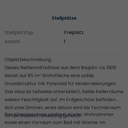
Stellplätze
Stellplatztyp
Freiplatz
Anzahl
1
Objektbeschreibung
Dieses Reihenmittelhaus aus dem Baujahr ca. 1906
bietet auf 85 m² Wohnfläche eine solide
Grundstruktur mit Potenzial für Modernisierungen.
Das Haus ist teilweise unterkellert, beide Kellerräume
weisen Feuchtigkeit auf. Im Erdgeschoss befinden
sich zwei Zimmer, eines davon wird als Technikraum
Das Obergeschoss umfasst Küche, Wohnzimmer
für die Gaszentralheizung genutzt.
sowie einen Vorraum zum Bad mit Wanne. Im