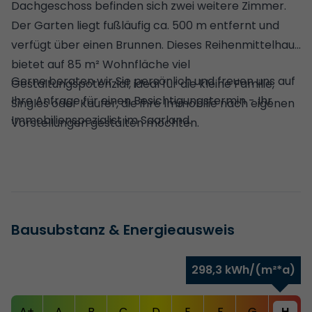
Dachgeschoss befinden sich zwei weitere Zimmer.
Der Garten liegt fußläufig ca. 500 m entfernt und
verfügt über einen Brunnen. Dieses Reihenmittelhaus
bietet auf 85 m² Wohnfläche viel
Gerne beraten wir Sie persönlich und freuen uns auf
Gestaltungspotenzial, ideal für die kleine Familie,
Ihre Anfrage für einen Besichtigungstermin - Ihr
Singles oder Käufer, die ihre Immobilie nach eigenen
Immobilienspezialist im Saarland.
Vorstellungen gestalten möchten.
Bausubstanz & Energieausweis
298,3 kWh/(m²*a)
A+
A
B
C
D
E
F
G
H