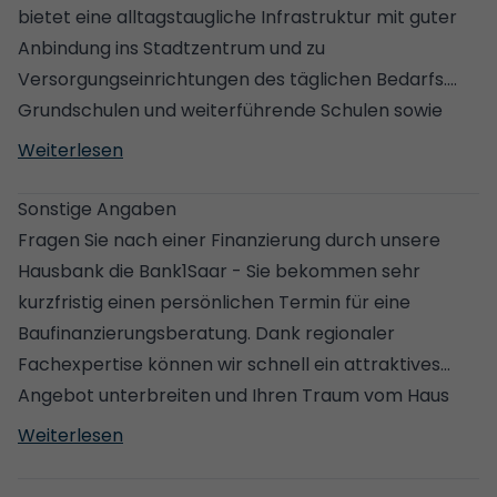
bietet eine alltagstaugliche Infrastruktur mit guter
Anbindung ins Stadtzentrum und zu
Versorgungseinrichtungen des täglichen Bedarfs.
Grundschulen und weiterführende Schulen sowie
Kindergärten sind im Stadtteil Wiebelskirchen und im
Weiterlesen
weiteren Neunkircher Gebiet gut erreichbar. Die
Autobahn A6 ist von Neunkirchen schnell erreichbar
Sonstige Angaben
und bietet eine effiziente Anbindung Richtung
Fragen Sie nach einer Finanzierung durch unsere
Saarbrücken, Mannheim und weiter ins Netz der
Hausbank die Bank1Saar - Sie bekommen sehr
deutschen Autobahnen.
kurzfristig einen persönlichen Termin für eine
Baufinanzierungsberatung. Dank regionaler
Fachexpertise können wir schnell ein attraktives
Angebot unterbreiten und Ihren Traum vom Haus
kompetent realisieren!
Weiterlesen