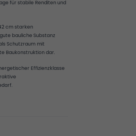
lage für stabile Renditen und
42 cm starken
gute bauliche Substanz
als Schutzraum mit
te Baukonstruktion dar.
ergetischer Effizienzklasse
raktive
edarf.