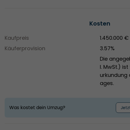
Kosten
Kaufpreis
1.450.000 €
Käuferprovision
3.57%
Die angegeb
l. MwSt.) is
urkundung d
ages.
Was kostet dein Umzug?
Jetz