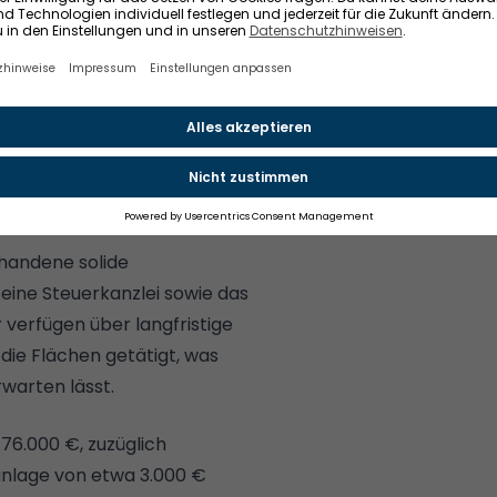
 das Objekt kontinuierlich
d 2025 erfolgte eine
scher Modernisierung sowie
d 853 m², davon etwa 643 m²
m². Das Objekt bietet
und überzeugt durch eine
hkeiten.
orhandene solide
eine Steuerkanzlei sowie das
 verfügen über langfristige
die Flächen getätigt, was
warten lässt.
76.000 €, zuzüglich
nlage von etwa 3.000 €