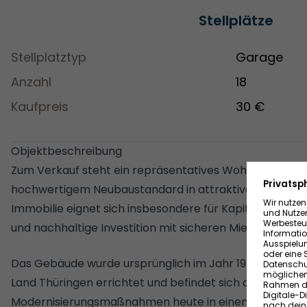
Stellplätze
Stellplatztyp
Garage
Anzahl
18
Kaufpreis
30 €
Objektbeschreibung
Zum Verkauf steht ein repräsentatives Wohn- und Ges
hochwertigem Neubaustandard in attraktiver Lage der 
Immobilie eignet sich insbesondere für Kapitalanleger, di
und nachhaltige Investition mit sicheren Mietverhältni
Das Gebäude wurde ursprünglich im Jahr 1930 als Ver
Land Thüringen errichtet und befindet sich aufgrund 
Modernisierungsmaßnahmen heute in einem hervorrag