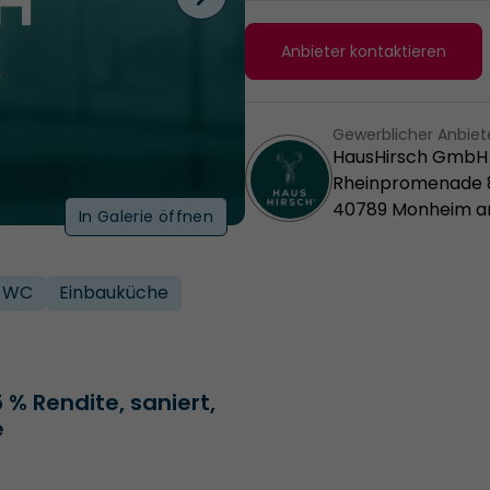
Anbieter kontaktieren
Gewerblicher Anbiet
HausHirsch GmbH
Rheinpromenade 
40789 Monheim a
In Galerie öffnen
 WC
Einbauküche
% Rendite, saniert,
e