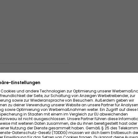
chäftshaus mit
Universitätsstadt Jena. Die
e eine langfristig stabile
ssen suchen.
waltungsgebäude durch das
umfassender Sanierungs- und
enden baulichen Zustand.