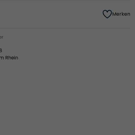
Merken
er
8
m Rhein