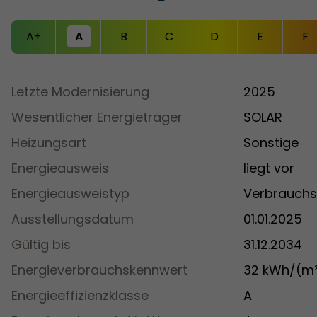
A+
A
B
C
D
E
F
Letzte Modernisierung
2025
Wesentlicher Energieträger
SOLAR
Heizungsart
Sonstige
Energieausweis
liegt vor
Energieausweistyp
Verbrauch
Ausstellungsdatum
01.01.2025
Gültig bis
31.12.2034
Energieverbrauchskennwert
32 kWh/(m
Energieeffizienzklasse
A