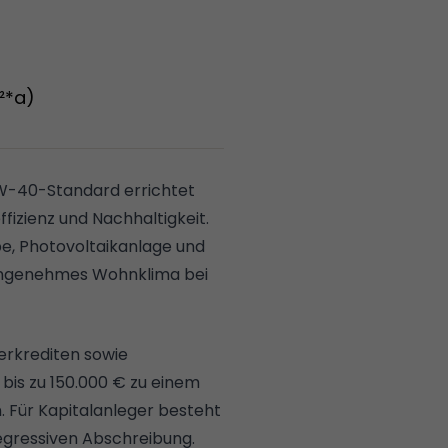
²*a)
W-40-Standard errichtet
fizienz und Nachhaltigkeit.
, Photovoltaikanlage und
angenehmes Wohnklima bei
erkrediten sowie
 bis zu 150.000 € zu einem
 Für Kapitalanleger besteht
egressiven Abschreibung.