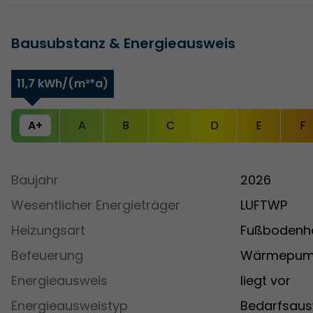
Bausubstanz & Energieausweis
11,7 kWh/(m²*a)
A+
A
B
C
D
E
F
Baujahr
2026
Wesentlicher Energieträger
LUFTWP
Heizungsart
Fußbodenh
Befeuerung
Wärmepum
Energieausweis
liegt vor
Energieausweistyp
Bedarfsaus