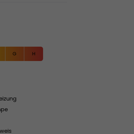
G
H
eizung
pe
weis