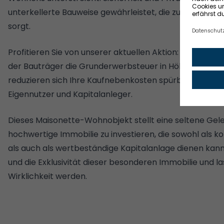
unterkellerte Bauweise gewährleistet, die zusätzlich f
sorgt.
Profitieren Sie von unserer aktuellen Aktion: Beim Ka
der Bauträger die Grunderwerbsteuer in Höhe von 5 % 
reduzieren sich Ihre Kaufnebenkosten spürbar – ein attr
Eigennutzer und Kapitalanleger.
Dieses Maisonette-Wohnobjekt stellt eine seltene Geleg
hochwertige Immobilie zu investieren, die sowohl als 
als auch als wertbeständige Kapitalanlage dienen kan
und die Exklusivität dieser besonderen Immobilie und 
Wirklichkeit werden.