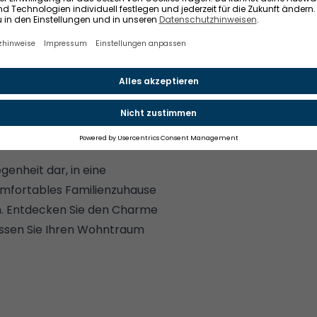
ür eine hervorragende Akustik
uf einer Wohnung übernimmt
des Kaufpreises. Dadurch
aktiver Vorteil für
enheit dar, in eine
komfortables Familienzuhause
n. Entdecken Sie den Charme
lassen Sie Ihren Wohntraum