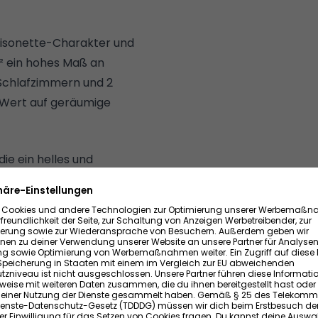
aisonette-Charakter und
m² ein hohes Maß an
 Schlafzimmern und 2
ie Wert auf geräumige
ie ein helles und
ung ist zweifellos der
Verweilen und Entspannen
st keine Wünsche für das
nen direkten Zugang zum
yllisches Plätzchen für
 die Wohnung zudem über
praktische Seite des
erden durch die