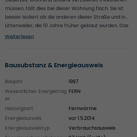
müssen, fällt dies bei dieser Wohnung flach. Sie ist
besser isoliert als die anderen dieser Straße und in
Littenweiler, die 10 Jahre früher gebaut wurden. Das
sieht man schon an der Energieklasse, die mit 87 und
Weiterlesen
Klasse C weit besser isoliert als die Klasse D-
Wohnungen, die in der Kappeler Straße angeboten
werden. Nach ein paar Jahren Energiekosten ist der
Bausubstanz & Energieausweis
Preisvorteil der schlecht isolierten Wohnungen
dahin. Das Dach ist erst neu gekommen und die
Baujahr
1997
Anlage befindet sich in einem außergewöhnlichem
Wesentlicher Energieträg
FERN
Zustand. Im Preis ist alles inbegriffen,
er
Maklergebühren gibt es nicht. Das Wohnzimmer ist
Heizungsart
Fernwärme
29 qm groß, Schlaf- und Kinderzimmer sind dafür
Energieausweis
vor 1.5.2014
klein. Preislich bin ich flexibel aber diese Wohnung ist
Energieausweistyp
Verbrauchsausweis
auch besser als einiges, was hier demnächst und
derzeit aufgrund von fehlenden Investitionen auf