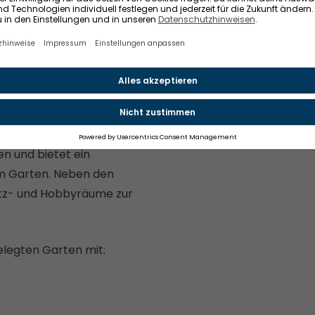
 erweiterte Wohnhaus wurde
,5-geschossiges, voll
herbereich bietet
.
² Wohnfläche
en und bietet ein
m Garten. Neben den
tz- und Hobbyräume zur
legten Garten mit: