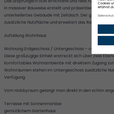
Das ursprünglich 1936 errichtete und 1986 rückwärtig
in massiver Bauweise erstellt und präsentiert sich als 2
unterkellertes Gebäude mit Zeltdach. Der große Speic
zusätzliche Nutzfläche und erweitert das Raumangebot
Aufteilung Wohnhaus
Wohnung Erdgeschoss / Untergeschoss – ca. 138,77 m
Diese großzügige Einheit erstreckt sich über zwei Eben
komfortables Wohnambiente mit direktem Zugang zu
Wohnräumen stehen im Untergeschoss zusätzliche Nu
Verfügung.
Vom Hobbyraum gelangt man direkt in den schön ange
Terrasse mit Sonnenmarkise
gemütlichem Gartenhaus