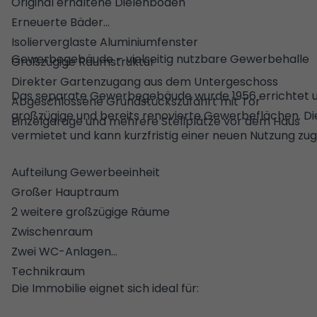
Original erhaltene Dielenböden
Erneuerte Bäder
Isolierverglaste Aluminiumfenster
Gewerbegebäude – vielseitig nutzbare Gewerbehalle
Großzügige Raumstruktur
Direkter Gartenzugang aus dem Untergeschoss
Das separate Gewerbegebäude wurde 1956 errichtet und
Abgeschlossene Grundstückszufahrt mit Tor
großzügige und bereits renovierte Gewerbeflächen. Die E
Einzelgarage und mehrere Stellplätze vor dem Haus
vermietet und kann kurzfristig einer neuen Nutzung zu
Aufteilung Gewerbeeinheit
Großer Hauptraum
2 weitere großzügige Räume
Zwischenraum
Zwei WC-Anlagen
Technikraum
Die Immobilie eignet sich ideal für: