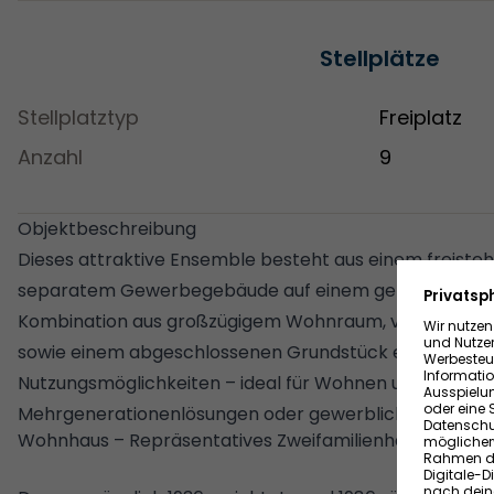
Stellplätze
Stellplatztyp
Freiplatz
Anzahl
9
Objektbeschreibung
Dieses attraktive Ensemble besteht aus einem freiste
separatem Gewerbegebäude auf einem gemeinsam nut
Kombination aus großzügigem Wohnraum, vielseitig n
sowie einem abgeschlossenen Grundstück eröffnet za
Nutzungsmöglichkeiten – ideal für Wohnen und Arbeiten
Mehrgenerationenlösungen oder gewerbliche Selbstst
Wohnhaus – Repräsentatives Zweifamilienhaus mit C