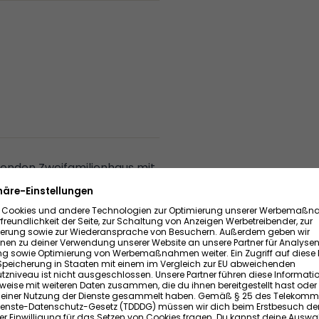
henden Zweifamilienhaus mit
zbaren Grundstück. Die
utzbarer Gewerbefläche
hlreiche
, Kapitalanleger,
ändige.
harme