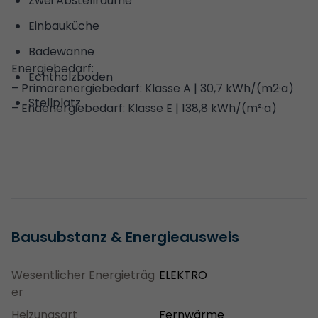
Zwei Abstellräume
Einbauküche
Badewanne
Energiebedarf:
Echtholzboden
– Primärenergiebedarf: Klasse A | 30,7 kWh/(m2·a)
Stellplatz
– Endenergiebedarf: Klasse E | 138,8 kWh/(m²·a)
Bausubstanz & Energieausweis
Wesentlicher Energieträg
ELEKTRO
er
Heizungsart
Fernwärme