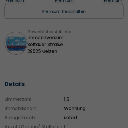
Premium
Premium
Premium
Premium freischalten
Gewerblicher Anbieter
Immobiliversum
Soltauer Straße
29525 Uelzen
Details
Zimmerzahl
1,5
Immobilienart
Wohnung
Bezugsfrei ab
sofort
Anzahl Garage/ Stellplatz
1