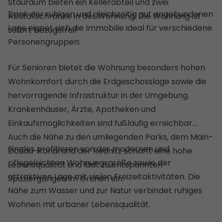
Stauraum bieten ein Kellerabteil und zwei
Dank der ruhigen und gleichzeitig gut angebundenen
Abställschränke in der Wohnung. Die Wohnung ist
Lage eignet sich die Immobilie ideal für verschiedene
sofort bezugsfrei!
Personengruppen:
Für Senioren bietet die Wohnung besonders hohen
Wohnkomfort durch die Erdgeschosslage sowie die
hervorragende Infrastruktur in der Umgebung.
Krankenhäuser, Ärzte, Apotheken und
Einkaufsmöglichkeiten sind fußläufig erreichbar.
Auch die Nähe zu den umliegenden Parks, dem Main-
Singles profitieren von der modernen und
Donau-Kanal und der Rednitz schafft eine hohe
pflegeleichten Wohnungsgröße sowie der
Lebensqualität und lädt zu entspannten
attraktiven Lage mit vielen Freizeitaktivitäten. Die
Spaziergängen im Grünen ein.
Nähe zum Wasser und zur Natur verbindet ruhiges
Wohnen mit urbaner Lebensqualität.