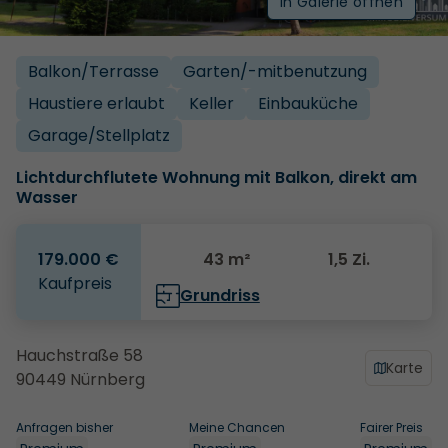
In Galerie öffnen
Balkon/­Terrasse
Garten/­-mitbenutzung
Haustiere erlaubt
Keller
Einbauküche
Garage/­Stellplatz
Lichtdurchflutete Wohnung mit Balkon, direkt am
Wasser
179.000 €
43 m²
1,5 Zi.
Kaufpreis
Grundriss
Hauchstraße 58
Karte
90449 Nürnberg
Anfragen bisher
Meine Chancen
Fairer Preis