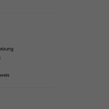
eizung
g
weis