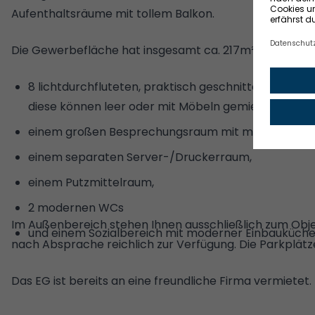
Aufenthaltsräume mit tollem Balkon.
Die Gewerbefläche hat insgesamt ca. 217m² mit
8 lichtdurchfluteten, praktisch geschnittenen Büros 
diese können leer oder mit Möbeln gemietet werde
einem großen Besprechungsraum mit modernster Tec
einem separaten Server-/Druckerraum,
einem Putzmittelraum,
2 modernen WCs
Im Außenbereich stehen Ihnen ausschließlich zum Obj
und einem Sozialbereich mit moderner Einbauküche
nach Absprache reichlich zur Verfügung. Die Parkplätze 
Das EG ist bereits an eine freundliche Firma vermietet.