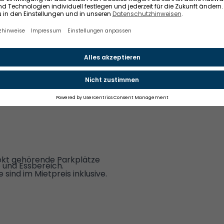
(Fläche von 10 bis 27m²),
n.
hnik, voll eingerichtet,
ekt gehörende Parkplätze
 und Essbereich.
sind im Mietpreis inklusive.