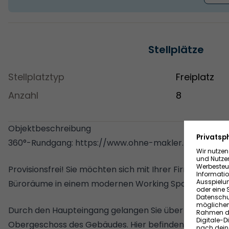
Stellplätze
Stellplatztyp
Freiplatz
Anzahl
8
Objektbeschreibung
360°-Rundgang: https://www.ohne-makler.net/pano
Provisionsfrei! Sie möchten sich mit Ihrer Firma vergrö
Büroräume in einem modernen Working Space mieten
Durch den Haupteingang gelangen Sie über die Treppe i
Obergeschoss des Gebäudes. Hier befinden sich die z