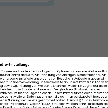
rama/283826/
ßern oder einzelne
?
n das lichtdurchflutete
u vermietenden Büro- und