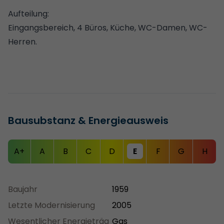
Aufteilung:
Eingangsbereich, 4 Büros, Küche, WC-Damen, WC-
Herren.
Bausubstanz & Energieausweis
A+
A
B
C
D
E
F
G
H
Baujahr
1959
Letzte Modernisierung
2005
Wesentlicher Energieträg
Gas