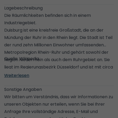
Lagebeschreibung
Die Räumlichkeiten befinden sich in einem
Industriegebiet.
Duisburg ist eine kreisfreie Großstadt, die an der
Mündung der Ruhr in den Rhein liegt. Die Stadt ist Teil
der rund zehn Millionen Einwohner umfassenden
Metropolregion Rhein-Ruhr und gehört sowohl der
Quelle: Wikipedia
Region Niederrhein als auch dem Ruhrgebiet an. Sie
liegt im Regierungsbezirk Düsseldorf und ist mit circa
einer halben Million Einwohnern nach Köln,
Weiterlesen
Düsseldorf, Dortmund und Essen die fünftgrößte
Stadt des Landes Nordrhein-Westfalen.
Sonstige Angaben
Wir bitten um Verständnis, dass wir Informationen zu
unseren Objekten nur erteilen, wenn Sie bei Ihrer
Anfrage Ihre vollständige Adresse, E-Mail und