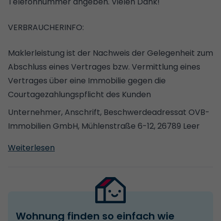
Telefonnummer angeben. Vielen Dank!
VERBRAUCHERINFO:
Maklerleistung ist der Nachweis der Gelegenheit zum
Abschluss eines Vertrages bzw. Vermittlung eines
Vertrages über eine Immobilie gegen die
Courtagezahlungspflicht des Kunden
Unternehmer, Anschrift, Beschwerdeadressat
OVB-
Immobilien GmbH, Mühlenstraße 6-12, 26789 Leer
Tel.: 0491-92 72 4900, Fax: 0491-92 72 202
GF: Georg
Weiterlesen
Alder, Thomas Lüken, Carola Meyer-Diekmann
Es besteht ein Widerrufsrecht
Wir verweisen auf unsere Allgemeinen
Geschäftsbedingungen
Wohnung finden so einfach wie