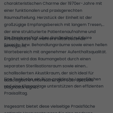
charakteristischen Charme der 1970er-Jahre mit
einer funktionalen und praxisgerechten
Raumaufteilung. Herzstück der Einheit ist der
großzügige Empfangsbereich mit langem Tresen,
der eine strukturierte Patientenaufnahme und
Die Praxis verfügt über drei flexibel nutzbare
Arbeitsplätze für mehrere Mitarbeitende
Sprech- bzw. Behandlungsräume sowie einen hellen
ermöglicht.
Wartebereich mit angenehmer Aufenthaltsqualität.
Ergänzt wird das Raumangebot durch einen
separaten Sterilisationsraum sowie einen
schallisolierten Akustikraum, der sich ideal für
Eine Teeküche, ein Büro, praktische Lagerflächen
audiologische Untersuchungen oder spezielle
und eine Klimaanlage unterstützen den effizienten
Diagnostik eignet.
Praxisalltag.
Insgesamt bietet diese vielseitige Praxisfläche