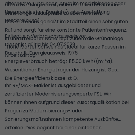
alternative Nutzungen, etwa im medizinischen oder
attraktive Möglichkeit, einen etablierten Standort
therapeutischen Bereich (siehe Ausstattung
ohne lange Anlaufphase zu übernehmen.
Beschreibung).
Das Ärztehaus genießt im Stadtteil einen sehr guten
Ruf und sorgt für eine konstante Patientenfrequenz.
Es liegt ein Verbrauchsausweis vor.
In unmittelbarer Nähe liegt zudem die Grünanlage
Dieser ist gültig bis 04.07.2028.
„Hohe Marter Schweinau“, ideal für kurze Pausen im
Baujahr lt. Energieausweis: 1976
Arbeitsalltag.
Energieverbrauch beträgt 115,00 kWh/(m²*a).
Wesentlicher Energieträger der Heizung ist Gas.
Die Energieeffizienzklasse ist D.
Ihr RE/MAX-Makler ist ausgebildeter und
zertifizierter Modernisierungsexperte FSL. Wir
können Ihnen aufgrund dieser Zusatzqualifikation bei
Fragen zu Modernisierungs- oder
Sanierungsmaßnahmen kompetente Auskünfte
erteilen. Dies beginnt bei einer einfachen