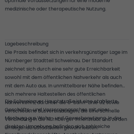
optimale Voraussetzungen für eine moderne
medizinische oder therapeutische Nutzung.
Lagebeschreibung
Die Praxis befindet sich in verkehrsgünstiger Lage im
Nürnberger Stadtteil Schweinau. Der Standort
zeichnet sich durch eine sehr gute Erreichbarkeit
sowohl mit dem öffentlichen Nahverkehr als auch
mit dem Auto aus. In unmittelbarer Nähe befinden
sich mehrere Haltestellen des öffentlichen
Die Schweinauer Hauptstraße ist eine etablierte
Nahverkehrs, darunter die U-Bahn-Linie U2 sowie
Geschäfts- und Versorgungsachse mit einer
verschiedene Busverbindungen, die eine schnelle
Mischung aus Wohn- und Gewerbenutzung. In der
Verbindung in die Nürnberger Innenstadt und zu den
direkten Umgebung befinden sich zahlreiche
umliegenden Stadtteilen gewährleisten.