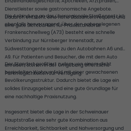
Einzelhandelsgeschäfte, Apotheken, Arztpraxen,
Dienstleister sowie gastronomische Angebote.
Die Anbindung an das überregionale Straßennetz ist
Dadurch entsteht eine hohe Passantenfrequenz und
ebenfalls hervorragend. Über den nahegelegenen
eine gute Sichtbarkeit für Praxisstandorte.
Frankenschnellweg (A73) besteht eine schnelle
Verbindung zur Nürnberger Innenstadt, zur
Südwesttangente sowie zu den Autobahnen A6 und
A9. Für Patienten und Besucher, die mit dem Auto
Der Standort profitiert zudem von einem dicht
anreisen, stehen in der Umgebung öffentliche
besiedelten Wohnumfeld mit einer gewachsenen
Parkmöglichkeiten zur Verfügung.
Bevölkerungsstruktur. Dadurch bietet die Lage ein
solides Einzugsgebiet und eine gute Grundlage für
eine nachhaltige Praxisnutzung.
Insgesamt bietet die Lage in der Schweinauer
Hauptstraße eine sehr gute Kombination aus
Erreichbarkeit, Sichtbarkeit und Nahversorgung und