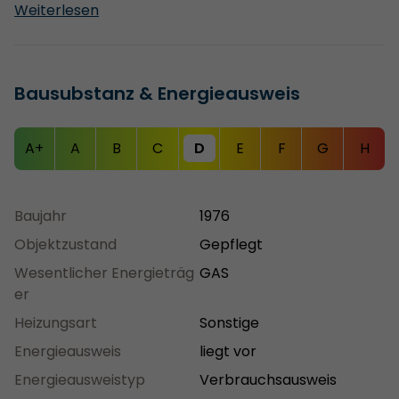
Handwerkerempfehlung und geht bis zur Erstellung
Weiterlesen
kompletter Bauablaufpläne einschließlich
verbindlicher Kostenermittlung und
Fördermittelservice. Nutzen Sie unser Know-how und
Bausubstanz & Energieausweis
unsere Bau-Netzwerke zu Ihrem geldwerten Vorteil!
A+
A
B
C
D
E
F
G
H
Baujahr
1976
Objektzustand
Gepflegt
Wesentlicher Energieträg
GAS
er
Heizungsart
Sonstige
Energieausweis
liegt vor
Energieausweistyp
Verbrauchsausweis