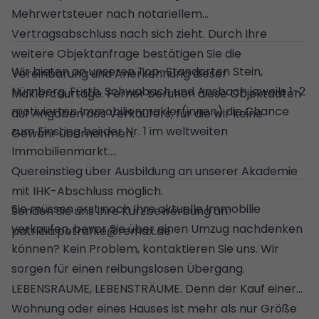
Mehrwertsteuer nach notariellem
Vertragsabschluss nach sich zieht. Durch Ihre
weitere Objektanfrage bestätigen Sie die
Wir bieten an unseren Top-Standorten Stein,
Vereinbarung und Anerkennung dieser
Nürnberg, Fürth, Schwabach und Ansbach jeweils 1-2
Maklercourtage. Ferner beruhen diese Objektdaten
motivierten Immobilienmakler(innen) die Chance
auf Angaben des Verkäufers, für die wir keine
zum Einstieg bei der Nr. 1 im weltweiten
Gewähr übernehmen.
Immobilienmarkt.
Quereinstieg über Ausbildung an unserer Akademie
mit IHK-Abschluss möglich.
Sie müssen erst noch Ihre aktuelle Immobilie
Senden Sie uns Ihre Kurzbewerbung an:
verkaufen, bevor Sie über einen Umzug nachdenken
patricia.potrafke@remax.de
können? Kein Problem, kontaktieren Sie uns. Wir
sorgen für einen reibungslosen Übergang.
LEBENSRÄUME, LEBENSTRÄUME. Denn der Kauf einer
Wohnung oder eines Hauses ist mehr als nur Größe