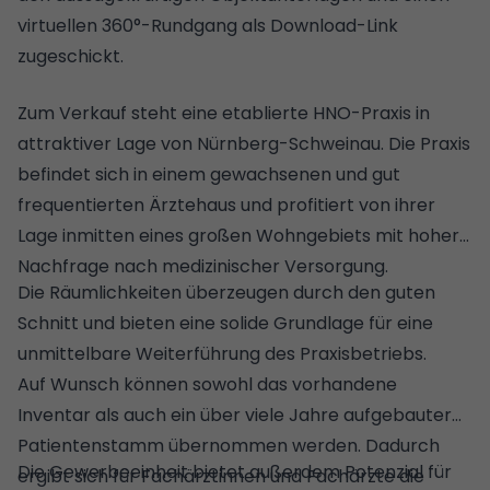
virtuellen 360°-Rundgang als Download-Link
zugeschickt.
Zum Verkauf steht eine etablierte HNO-Praxis in
attraktiver Lage von Nürnberg-Schweinau. Die Praxis
befindet sich in einem gewachsenen und gut
frequentierten Ärztehaus und profitiert von ihrer
Lage inmitten eines großen Wohngebiets mit hoher
Nachfrage nach medizinischer Versorgung.
Die Räumlichkeiten überzeugen durch den guten
Schnitt und bieten eine solide Grundlage für eine
unmittelbare Weiterführung des Praxisbetriebs.
Auf Wunsch können sowohl das vorhandene
Inventar als auch ein über viele Jahre aufgebauter
Patientenstamm übernommen werden. Dadurch
Die Gewerbeeinheit bietet außerdem Potenzial für
ergibt sich für Fachärztinnen und Fachärzte die