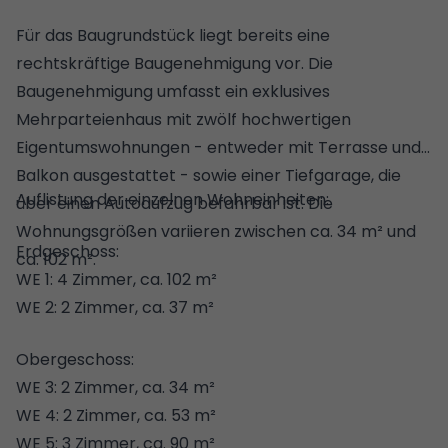
Für das Baugrundstück liegt bereits eine
rechtskräftige Baugenehmigung vor. Die
Baugenehmigung umfasst ein exklusives
Mehrparteienhaus mit zwölf hochwertigen
Eigentumswohnungen - entweder mit Terrasse und
Balkon ausgestattet - sowie einer Tiefgarage, die
Auflistung der einzelnen Wohneinheiten:
über einen Autoaufzug befahrbar ist. Die
Wohnungsgrößen variieren zwischen ca. 34 m² und
Erdgeschoss:
ca. 102 m².
WE 1: 4 Zimmer, ca. 102 m²
WE 2: 2 Zimmer, ca. 37 m²
Obergeschoss:
WE 3: 2 Zimmer, ca. 34 m²
WE 4: 2 Zimmer, ca. 53 m²
WE 5: 3 Zimmer, ca. 90 m²