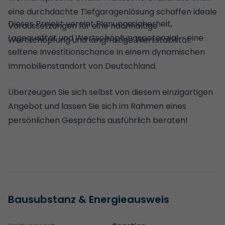
eine durchdachte Tiefgaragenlösung schaffen ideale
Dieses Projekt vereint Planungssicherheit,
Voraussetzungen für eine nachhaltige
Lagequalität und Wertschöpfungspotenzial - eine
Wertschöpfung und langfristige Wertstabilität.
seltene Investitionschance in einem dynamischen
Immobilienstandort von Deutschland.
Überzeugen Sie sich selbst von diesem einzigartigen
Angebot und lassen Sie sich im Rahmen eines
persönlichen Gesprächs ausführlich beraten!
Bausubstanz & Energieausweis