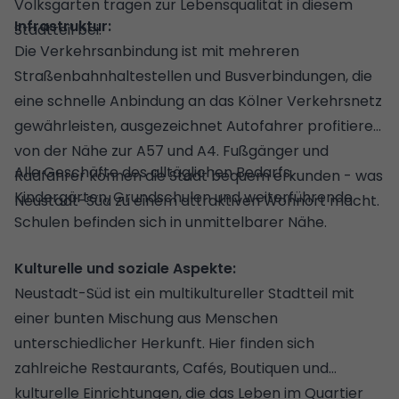
Volksgarten tragen zur Lebensqualität in diesem
Infrastruktur:
Stadtteil bei.
Die Verkehrsanbindung ist mit mehreren
Straßenbahnhaltestellen und Busverbindungen, die
eine schnelle Anbindung an das Kölner Verkehrsnetz
gewährleisten, ausgezeichnet Autofahrer profitieren
von der Nähe zur A57 und A4. Fußgänger und
Alle Geschäfte des alltäglichen Bedarfs,
Radfahrer können die Stadt bequem erkunden - was
Kindergärten, Grundschulen und weiterführende
Neustadt-Süd zu einem attraktiven Wohnort macht.
Schulen befinden sich in unmittelbarer Nähe.
Kulturelle und soziale Aspekte:
Neustadt-Süd ist ein multikultureller Stadtteil mit
einer bunten Mischung aus Menschen
unterschiedlicher Herkunft. Hier finden sich
zahlreiche Restaurants, Cafés, Boutiquen und
kulturelle Einrichtungen, die das Leben im Quartier