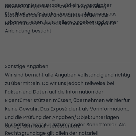
Insgesamt ist Neustadt-Süd ein dynamischer
abwechslungsreich gestalten. Regelmäßig
Stadtteil von Köln, der durch eine Mischung aus
stattfindende Feste und Märkte fördern die
urbanem Leben, kulturellem Angebot und guter
Nachbarschaft und das Gemeinschaftsgefühl.
Anbindung besticht.
Sonstige Angaben
Wir sind bemüht alle Angaben vollständig und richtig
zu übermitteln. Da wir uns jedoch teilweise bei
Fakten und Daten auf die Information der
Eigentümer stützen müssen, übernehmen wir hierfür
keine Gewähr. Das Exposé dient als Vorinformation
und die Prüfung der Angaben/Objektunterlagen
Wir haften nicht für Irrtümer oder Schriftfehler. Als
obliegt dem Kaufinteressenten.
Rechtsgrundlage gilt allein der notariell