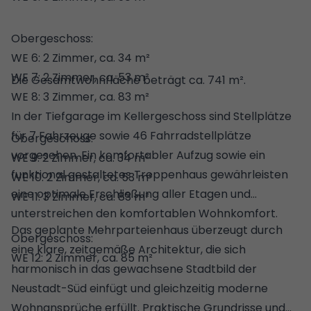
Obergeschoss:
WE 6: 2 Zimmer, ca. 34 m²
WE 7: 2 Zimmer, ca. 53 m²
Die Gesamtwohnfläche beträgt ca. 741 m².
WE 8: 3 Zimmer, ca. 83 m²
In der Tiefgarage im Kellergeschoss sind Stellplätze
für 7 Fahrzeuge sowie 46 Fahrradstellplätze
Obergeschoss:
vorgesehen. Ein komfortabler Aufzug sowie ein
WE 9: 2 Zimmer, ca. 34 m²
funktional gestaltetes Treppenhaus gewährleisten
WE 10: 2 Zimmer, ca. 53 m²
eine optimale Erschließung aller Etagen und
WE 11: 3 Zimmer, ca. 83 m²
unterstreichen den komfortablen Wohnkomfort.
Das geplante Mehrparteienhaus überzeugt durch
Obergeschoss:
eine klare, zeitgemäße Architektur, die sich
WE 12: 2 Zimmer, ca. 85 m²
harmonisch in das gewachsene Stadtbild der
Neustadt-Süd einfügt und gleichzeitig moderne
Wohnansprüche erfüllt. Praktische Grundrisse und