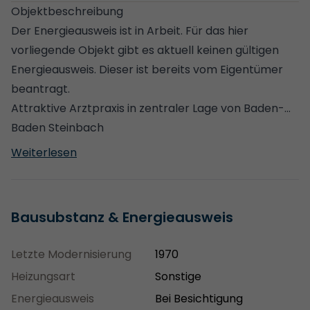
Objektbeschreibung
Der Energieausweis ist in Arbeit. Für das hier
vorliegende Objekt gibt es aktuell keinen gültigen
Energieausweis. Dieser ist bereits vom Eigentümer
beantragt.
Attraktive Arztpraxis in zentraler Lage von Baden-
Baden Steinbach
Diese gepflegte Praxisimmobilie befindet sich in
Weiterlesen
zentraler Lage von Baden‑Baden im Stadtteil
Steinbach und überzeugt durch ihre funktionale
Bauweise sowie die gute Erreichbarkeit. Das
Bausubstanz & Energieausweis
Gebäude wurde im Bungalowstil errichtet und bietet
dadurch den großen Vorteil einer ebenerdigen
Letzte Modernisierung
1970
Nutzung, was sowohl für Patienten als auch für
Heizungsart
Sonstige
Personal besonders komfortabel ist. Die Praxis
Energieausweis
Bei Besichtigung
verfügt über eine durchdachte Raumaufteilung mit