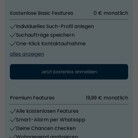
neu aufbauen möchten. Ebenso bietet sie
5 sind Städte wie Karlsruhe, Offenburg und Freiburg
Kostenlose Basic Features
0 € monatlich
interessante Perspektiven für Investoren im
im Breisgau schnell erreichbar. Zudem liegt der
Gesundheitsbereich.
internationale Flughafen Karlsruhe/Baden-Baden
Individuelles Such-Profil anlegen
nur wenige Fahrminuten entfernt. Die Region
Suchaufträge speichern
zeichnet sich durch eine hohe Lebensqualität,
One-Klick Kontaktaufnahme
wirtschaftliche Stabilität und eine starke Nachfrage
alles anzeigen
nach medizinischen Dienstleistungen aus, wodurch
der Standort sowohl für Praxisbetreiber als auch für
Jetzt kostenlos anmelden
Investoren besonders interessant ist.
Premium Features
19,99 € monatlich
Alle kostenlosen Features
Smart-Alarm per Whatsapp
Deine Chancen checken
Wohngegend analysieren