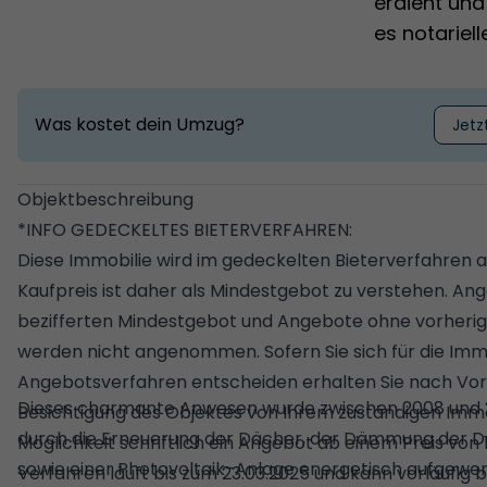
erdient und
es notariel
Was kostet dein Umzug?
Jetz
Objektbeschreibung
*INFO GEDECKELTES BIETERVERFAHREN:
Diese Immobilie wird im gedeckelten Bieterverfahren
Kaufpreis ist daher als Mindestgebot zu verstehen. A
bezifferten Mindestgebot und Angebote ohne vorherig
werden nicht angenommen. Sofern Sie sich für die Imm
Angebotsverfahren entscheiden erhalten Sie nach Vor
Dieses charmante Anwesen wurde zwischen 2008 und 20
Besichtigung des Objektes von Ihrem zuständigen Immo
durch die Erneuerung der Dächer, der Dämmung der
Möglichkeit schriftlich ein Angebot ab einem Preis von
sowie einer Photovoltaik-Anlage energetisch aufgewer
Verfahren läuft bis zum 23.03.2025 und kann vorläufig