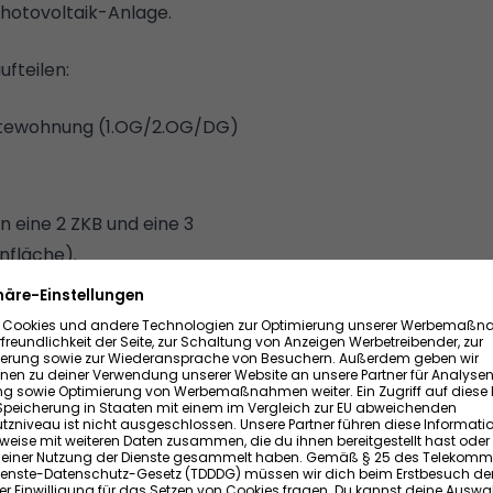
Photovoltaik-Anlage.
ufteilen:
ettewohnung (1.OG/2.OG/DG)
in eine 2 ZKB und eine 3
nfläche).
 Bad - NKM 535€ + 150€
reckt bietet ein
eich offen gestaltet wurde
Ofen ist auf dem aktuellen
werden. Über den