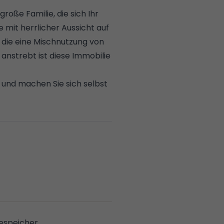
roße Familie, die sich Ihr
 mit herrlicher Aussicht auf
, die eine Mischnutzung von
anstrebt ist diese Immobilie
 und machen Sie sich selbst
n Sanierungsmaßnahmen und
espeicher.