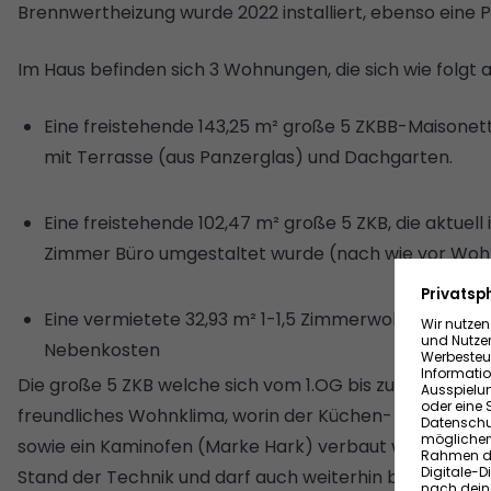
Brennwertheizung wurde 2022 installiert, ebenso eine 
Im Haus befinden sich 3 Wohnungen, die sich wie folgt a
Eine freistehende 143,25 m² große 5 ZKBB-Maison
mit Terrasse (aus Panzerglas) und Dachgarten.
Eine freistehende 102,47 m² große 5 ZKB, die aktuell 
Zimmer Büro umgestaltet wurde (nach wie vor Woh
Eine vermietete 32,93 m² 1-1,5 Zimmerwohnung mit
Nebenkosten
Die große 5 ZKB welche sich vom 1.OG bis zum 3.OG erst
freundliches Wohnklima, worin der Küchen- und Essber
sowie ein Kaminofen (Marke Hark) verbaut wurde. Der 
Stand der Technik und darf auch weiterhin betrieben 