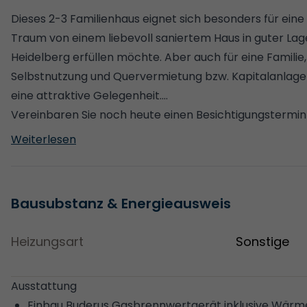
Dieses 2-3 Familienhaus eignet sich besonders für eine g
Traum von einem liebevoll saniertem Haus in guter Lage
Heidelberg erfüllen möchte. Aber auch für eine Familie
Selbstnutzung und Quervermietung bzw. Kapitalanlage 
eine attraktive Gelegenheit.
Vereinbaren Sie noch heute einen Besichtigungstermin
ein Bild von den zahlreich, sorgfältig durchgeführte
Weiterlesen
dem einzigartigen Flair dieses Hauses.
Bausubstanz & Energieausweis
Heizungsart
Sonstige
Ausstattung
Einbau Buderus Gasbrennwertgerät inklusive Wärm