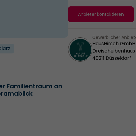
Anbieter kontaktieren
Gewerblicher Anbiet
HausHirsch GmbH
platz
Dreischeibenhaus
40211 Düsseldorf
er Familientraum an
oramablick