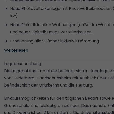
Neue Photovoltaikanlage mit Photovoltaikmodulen (Leistung 2,4 kw bzw. 4 x 600
kw)
Neue Elektrik in allen Wohnungen (außer im Wäsch
und neuer Elektrik Haupt Verteilerkasten.
Erneuerung aller Dächer inklusive Dämmung.
Weiterlesen
Neue Außendämmung im ganzen Haus (außer unter
und im Waschraum).
Lagebeschreibung
Renovierung aller Bäder, Ausstattung mit Fliesen, D
Die angebotene Immobilie befindet sich in Hanglage 
Renovierung aller Küchen und Montage neuer Einba
von Heidelberg-Handschuhsheim mit Ausblick über Hei
Einbau doppelt verglaster Fenster im ganzen Haus 
befindet sich der Ortskerns und die Tiefburg.
eingebaut, sowie im 1 Zimmer Apartment, in der Bür
Einkaufsmöglichkeiten für den täglichen Bedarf sowie e
kleineren 5 ZKB. Alle anderen Fenster wurden ca. 2
Grundschule sind fußläufig erreichbar. Das nächste E
Einbau neuer Eingangstüren für alle Wohnungen.
und Drogerie ist ca. 2 km entfernt. Die Universitätsstadt