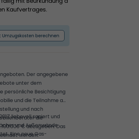
 fällig mit Beurkundung d
len Kaufvertrages.
t Umzugskosten berechnen
 angeboten. Der angegebene
ngebote unter dem
e persönliche Besichtigung
obilie und die Teilnahme am
stellung und nach
17 liebevoll saniert und
bilienberater die
 Dächer und Außenwände
 1.100.000 € abzugeben. Das
tet. Eine neue Gas-
 beendet werden.