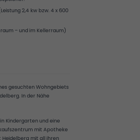
eraum – und im
Kellerraum)
 der
Innenhofüberdachung
usche
und neuen Armaturen.
eines gesuchten Wohngebiets
uküchen.
delberg. In der Nähe
(2008-2010 in der 5ZKBB
opraxis und im Bad der
in Kindergarten und eine
004 eingebaut).
inkaufszentrum mit Apotheke
 Heidelberg mit all ihren