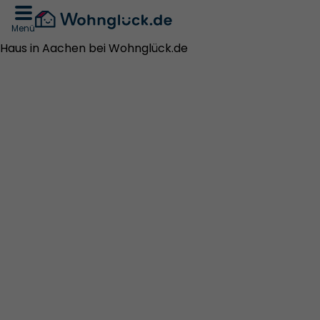
Menü
Haus in Aachen bei Wohnglück.de