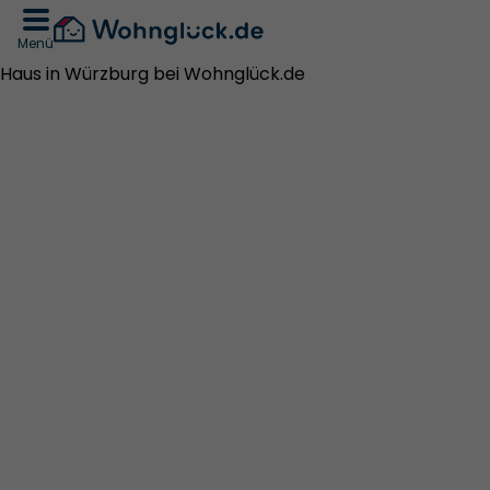
Menü
Haus in Würzburg bei Wohnglück.de