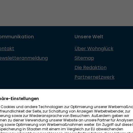
ommunikation
Unsere Welt
ontakt
Über Wohnglück
ewsletteranmeldung
Sitemap
Die Redaktion
Partnernetzwerk