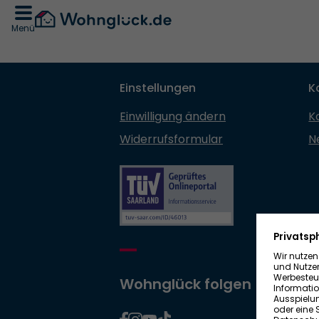
Menü
Einstellungen
K
Einwilligung ändern
K
Widerrufsformular
N
Wohnglück folgen