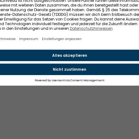
ice der Impleco GmbH, Berlin. © 2021-2026 Impleco GmbH