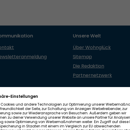
ommunikation
Unsere Welt
ontakt
Über Wohnglück
ewsletteranmeldung
Sitemap
Die Redaktion
Partnernetzwerk