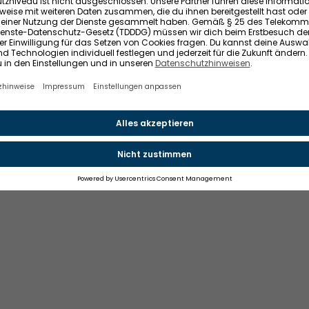
ice der Impleco GmbH, Berlin. © 2021-2026 Impleco GmbH