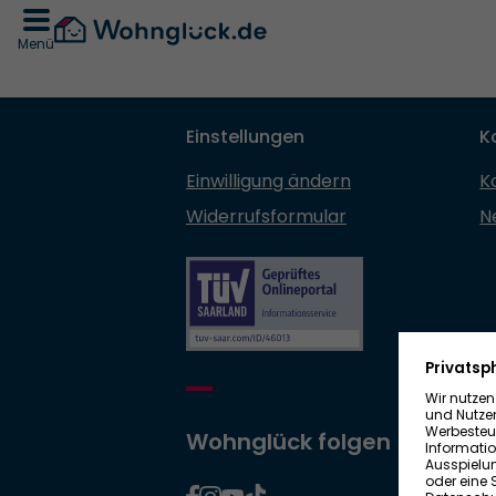
Menü
Einstellungen
K
Einwilligung ändern
K
Widerrufsformular
N
Wohnglück folgen