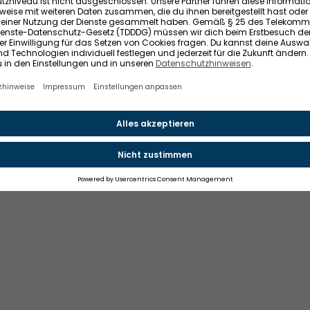
ice der Impleco GmbH, Berlin. © 2021-2026 Impleco GmbH