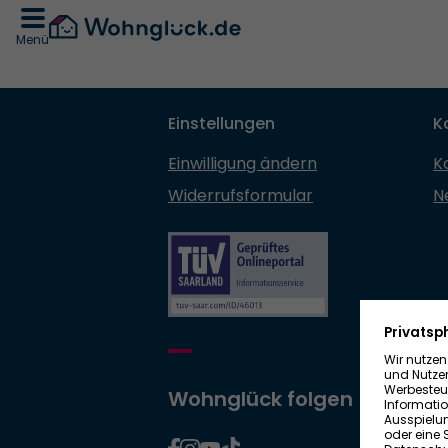
Menü
Einstellungen
K
Einwilligung ändern
K
Widerrufsformular
N
Wohnglück folgen