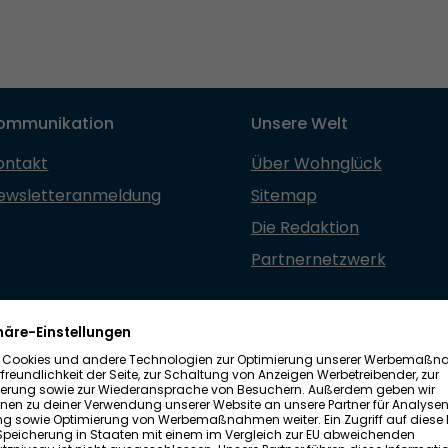
ommunikation
Unsere Welt
ontakt
Über Wohnglück
ewsletteranmeldung
Sitemap
Die Redaktion
Partnernetzwerk